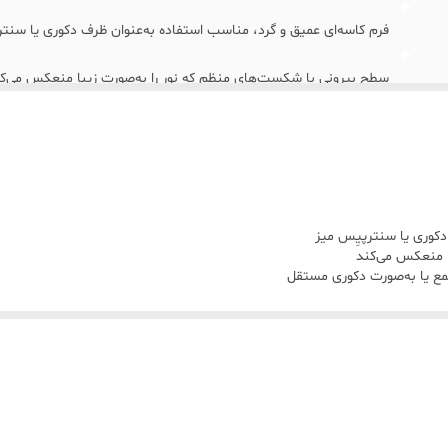
فرم کاسه‌ای عمیق و گرد، مناسب استفاده به‌عنوان ظرف دکوری یا سنتر
سطح بیرونی با شکست‌های منظم که نور را به‌صورت زیبا منعکس می‌ک
رنگ: • نقره‌ای براق / استیل آیینه‌ای
قطر: ۴۰ سانتی‌متر • ارتفاع: ۲۰ سانتی‌متر • عمق داخلی: 9–11 سانتی‌متر
دکوری یا سنترپیِس میز
ا منعکس می‌کند
مع یا به‌صورت دکوری مستقل