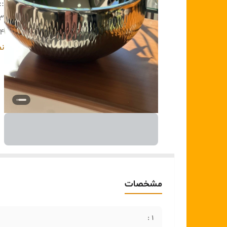
:
:
۳:
۴:
۵ :
نم
مشخصات
۱ :