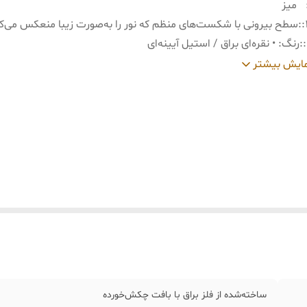
میز
:
سطح بیرونی با شکست‌های منظم که نور را به‌صورت زیبا منعکس می‌ک
:
رنگ: • نقره‌ای براق / استیل آیینه‌ای
:
قطر: ۴۰ سانتی‌متر • ارتفاع: ۲۰ سانتی‌متر • عمق داخلی: 9–11 سانتی‌متر
ایش بیشتر
ساخته‌شده از فلز براق با بافت چکش‌خورده