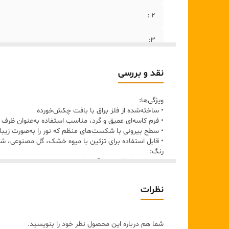
۲ :
۳:
۴:
نقد و بررسی
۵ :
ویژگی‌ها:
• ساخته‌شده از فلز براق با بافت چکش‌خورده
• فرم کاسه‌ای عمیق و گرد، مناسب استفاده به‌عنوان ظرف 
• سطح بیرونی با شکست‌های منظم که نور را به‌صورت زیب
• قابل استفاده برای تزئین با میوه خشک، گل مصنوعی، ش
رنگ:
• نقره‌ای براق / استیل آیینه‌ای
• با انعکاس آینه‌ای و ته‌مایه‌ی سرد-خنثی
نظرات
ابعاد:
• قطر: 22–26 سانتی‌متر
• ارتفاع: 11–14 سانتی‌متر
• عمق داخلی: 9–11 سانتی‌متر
شما هم درباره این محصول نظر خود را بنویسید.