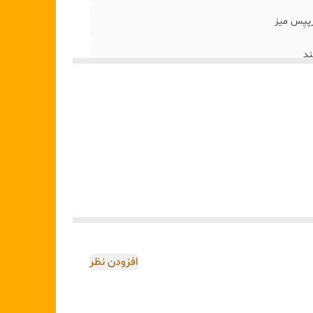
پیِس میز
ند
افزودن نظر