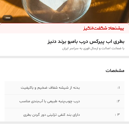
بطری اب پیرکس درب بامبو برند دنیز
با ضمانت اصالت و ارسال فوری به سراسر ایران
مشخصات
1:
بدنه از شیشه شفاف ضخیم و باکیفیت
۲:
درب چوب‌پنبه طبیعی با آب‌بندی مناسب
۳ :
دارای بند کنفی تزئینی دور گردن بطری
۴:
رنگ: • بدنه: شفاف • درب: کرم طبیعی / بژ