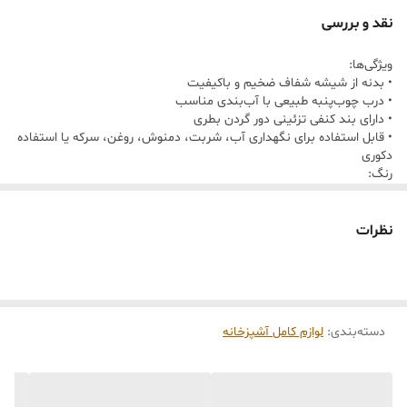
روشن
نقد و بررسی
۵:
ارتفاع: 23–26 سانتی‌متر • قطر: 8–9 سانتی‌متر
ویژگی‌ها:
• بدنه از شیشه شفاف ضخیم و باکیفیت
• درب چوب‌پنبه طبیعی با آب‌بندی مناسب
6 :
ظرفیت: 900 میلی‌لیتر تا 1 لیتر
• دارای بند کنفی تزئینی دور گردن بطری
• قابل استفاده برای نگهداری آب، شربت، دمنوش، روغن، سرکه یا استفاده
دکوری
رنگ:
• بدنه: شفاف
• درب: کرم طبیعی / بژ روشن
• بند: کنفی نخودی
نظرات
ابعاد :
• ارتفاع: 23–26 سانتی‌متر
• قطر: 8–9 سانتی‌متر
• ظرفیت: 900 میلی‌لیتر تا 1 لیتر
دسته‌بندی
:
لوازم کامل آشپزخانه