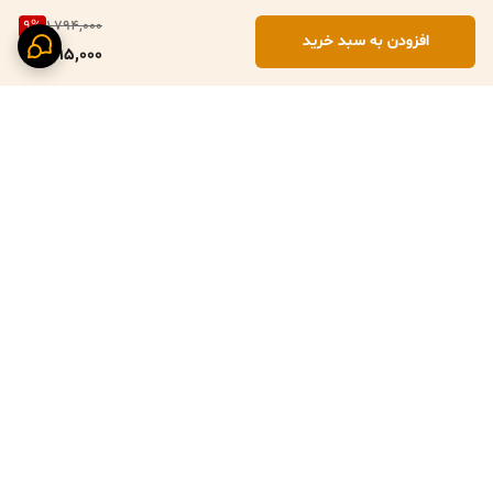
9
%
1,794,000
افزودن به سبد خرید
1,615,000
برگشت به بالا
پرداخت ایمن با زرین پال
ارسال سریع