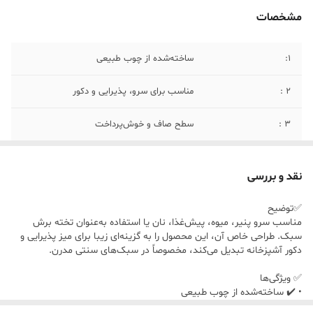
مشخصات
1:
ساخته‌شده از چوب طبیعی
۲ :
مناسب برای سرو، پذیرایی و دکور
۳ :
سطح صاف و خوش‌پرداخت
۴:
چوب: ◦ قهوه‌ای روشن مایل به عسلی ◦ با
رگه‌های طبیعی چوب
نقد و بررسی
۵:
• طول کل (با تاج): حدود ۵۰ سانتی‌متر • عرض:
✅توضیح
حدود ۳۰تا 24 سانتی‌متر • ضخامت: حدود 1.5
مناسب سرو پنیر، میوه، پیش‌غذا، نان یا استفاده به‌عنوان تخته برش
تا 2 سانتی‌متر
سبک. طراحی خاص آن، این محصول را به گزینه‌ای زیبا برای میز پذیرایی و
دکور آشپزخانه تبدیل می‌کند، مخصوصاً در سبک‌های سنتی مدرن.
✅ ویژگی‌ها
• ✔️ ساخته‌شده از چوب طبیعی
• ✔️ مناسب برای سرو، پذیرایی و دکور