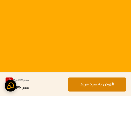
9
%
2,033,000
افزودن به سبد خرید
1,832,000