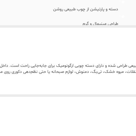
دسته و پارتیشن از چوب طبیعی روشن
طراحی مینیمال و گرم
رنگ • بدنه: شفاف • چوب: کرم روشن / بژ طبیعی
سانتی‌متر
ی طراحی شده و دارای دسته چوبی ارگونومیک برای جابه‌جایی راحت است. داخل
 تنقلات، میوه خشک، تی‌بگ، دمنوش، لوازم صبحانه یا حتی نظم‌دهی دکوری روی میز