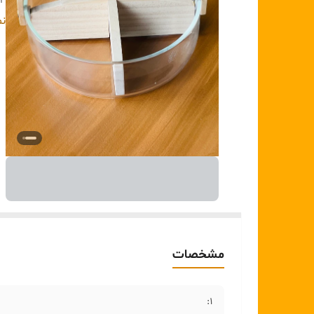
۴:
۵:
نم
مشخصات
1: