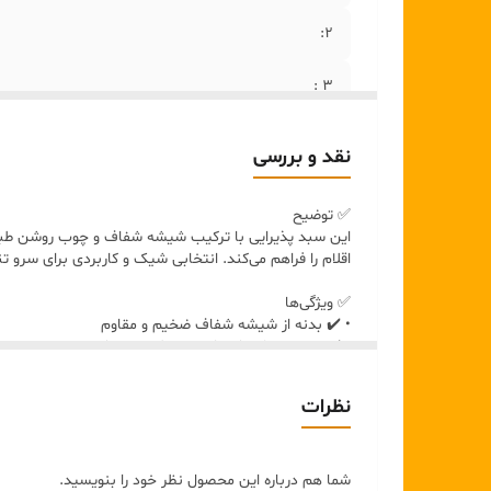
۲:
۳ :
۴:
نقد و بررسی
۵:
✅ توضیح
این سبد پذیرایی با ترکیب شیشه شفاف و چوب روشن طبیع
اقلام را فراهم می‌کند. انتخابی شیک و کاربردی برای سرو
✅ ویژگی‌ها
• ✔️ بدنه از شیشه شفاف ضخیم و مقاوم
• ✔️ دسته و پارتیشن از چوب طبیعی روشن
• ✔️ طراحی مینیمال و گرم
• ✔️ دارای تقسیم‌بندی داخلی دو یا چهار خانه
نظرات
• ✔️ دسته محکم برای حمل آسان
• ✔️ کاربردی برای پذیرایی، آشپزخانه و دکور
✅ رنگ
شما هم درباره این محصول نظر خود را بنویسید.