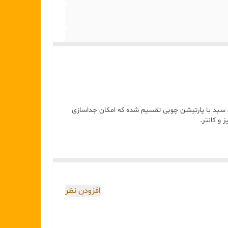
✅ ابعاد • قطر سبد: حدود 18 تا 20 سانتی‌متر • ارتفاع بدون دسته: حدود 7 تا 8 سانتی‌متر • ارتفاع با دسته: حدود 18 تا 20
 سبد با پارتیشن چوبی تقسیم شده که امکان جداسازی
 و کانتر.
افزودن نظر