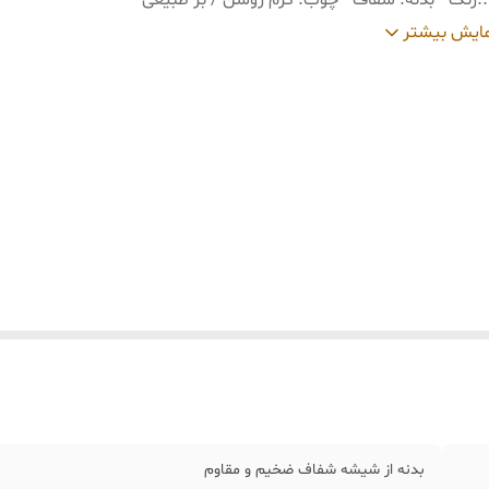
:
رنگ • بدنه: شفاف • چوب: کرم روشن / بژ طبیعی
:
ایش بیشتر
سانتی‌متر • ارتفاع با دسته: حدود 18 تا 20 سانتی‌متر
بدنه از شیشه شفاف ضخیم و مقاوم