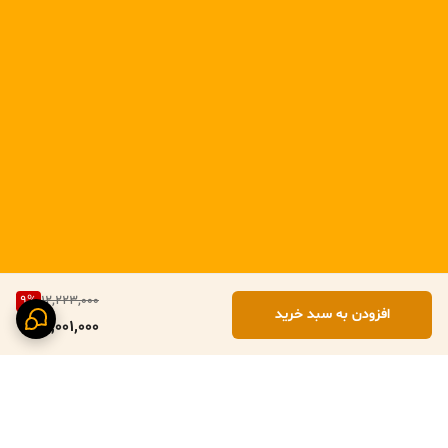
9
%
12,223,000
افزودن به سبد خرید
11,001,000