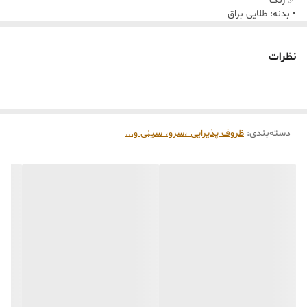
✅ رنگ
• بدنه: طلایی براق
• سطح داخلی: آینه‌ای نقره‌ای شفاف
• ترکیب رنگی گرم و بسیار لوکس
نظرات
✅ ابعاد سایز بزرگ ( طول ۴۰ سانت و عرض ۵۵سانت)
✅ابعاد سایز کوچک( طول ۳۰ سانت و عرض ۳۵ سانت)
• ارتفاع لبه: حدود 3 تا 4 سانتی‌متر
• ارتفاع کلی با دسته: حدود 6 تا 7 سانتی‌متر
دسته‌بندی
:
ظروف پذیرایی ،سرو، سینی و‌...