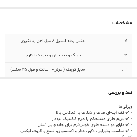
مشخصات
1:
جنس بدنه استیل ۸ میل اهن ربا نگیری
2:
ضد زنگ و ضد خش و ضمانت ابکاری
۳ :
سایز کوچک ( عرض۳۰ سانت و طول ۳۵ سانت)
۴:
سایز بزرگ ( عرض ۵۵؟سانت و طول ۴۰ سانت)
نقد و بررسی
۵:
نحو شستشو با مواد غیر اسیدی و بعد از
شستشو با حوله خشک شود
ویژگی‌ها
• ✔️ کف آینه‌ای صاف و شفاف با انعکاس بالا
• ✔️ فریم فلزی مستحکم با طرح کلاسیک لبه‌دار
• ✔️ دارای دو دسته فلزی خوش‌فرم برای جابه‌جایی آسان
• ✔️ مناسب پذیرایی، دکور، عطر و اکسسوری، شمع و ظروف لوکس