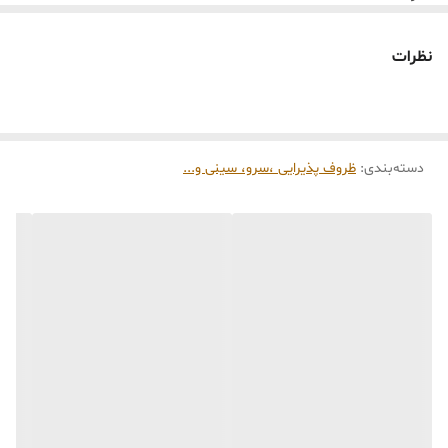
• طلایی براق مایل به شامپاینی
• سطح داخلی آینه‌ای نقره‌ای
• جلوه‌ای درخشان و رسمی
نظرات
✅ ابعاد
• طول و عرض سایز بزرگ : طول ۴۰ سانت و عرض۶۰ سانتی‌متر
طول و عرض سایز کوچک : طول ۳۰ سانت و عرض ۴۰ سانت
دسته‌بندی
:
ظروف پذیرایی ،سرو، سینی و‌...