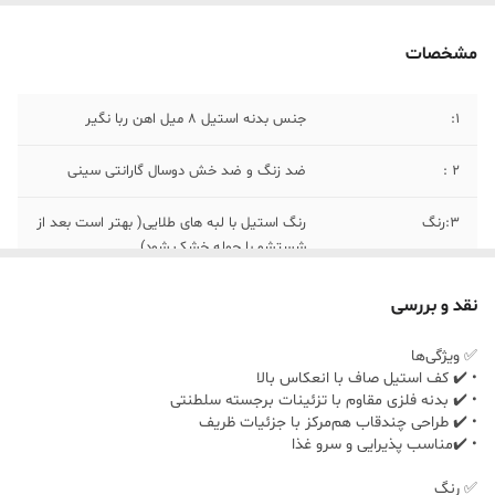
مشخصات
1:
جنس بدنه استیل ۸ میل اهن ربا نگیر
۲ :
ضد زنگ و ضد خش دوسال گارانتی سینی
۳:رنگ
رنگ استیل با لبه های طلایی( بهتر است بعد از
شستشو با حوله خشک شود)
۴::
محصول کشور ترکیه
نقد و بررسی
۵:
در دو سایز(سایز بزرگ) طول ۴۰سانت و عرض
✅ ویژگی‌ها
۶۰سانت
• ✔️ کف استیل صاف با انعکاس بالا
• ✔️ بدنه فلزی مقاوم با تزئینات برجسته سلطنتی
• ✔️ طراحی چندقاب هم‌مرکز با جزئیات ظریف
۶:
سایز کوچک ( طول ۳۰ سانت و عرض ۴۰سانت)
• ✔️مناسب پذیرایی و سرو غذا
✅ رنگ