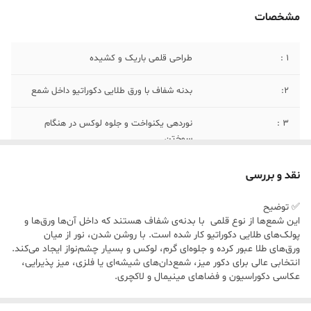
مشخصات
۱ :
طراحی قلمی باریک و کشیده
۲:
بدنه شفاف با ورق طلایی دکوراتیو داخل شمع
۳ :
نوردهی یکنواخت و جلوه لوکس در هنگام
سوختن
۴:
رنگ • بدنه: شفاف • تزئینات داخلی: طلایی براق
نقد و بررسی
۵:
ابعاد • ارتفاع شمع: حدود ۲۰ سانتی‌متر • قطر
✅ توضیح
شمع: حدود 2 تا 2.2 سانتی‌متر
این شمع‌ها از نوع قلمی با بدنه‌ی شفاف هستند که داخل آن‌ها ورق‌ها و
پولک‌های طلایی دکوراتیو کار شده است. با روشن شدن، نور از میان
ورق‌های طلا عبور کرده و جلوه‌ای گرم، لوکس و بسیار چشم‌نواز ایجاد می‌کند.
انتخابی عالی برای دکور میز، شمع‌دان‌های شیشه‌ای یا فلزی، میز پذیرایی،
عکاسی دکوراسیون و فضاهای مینیمال و لاکچری.
✅ ویژگی‌ها