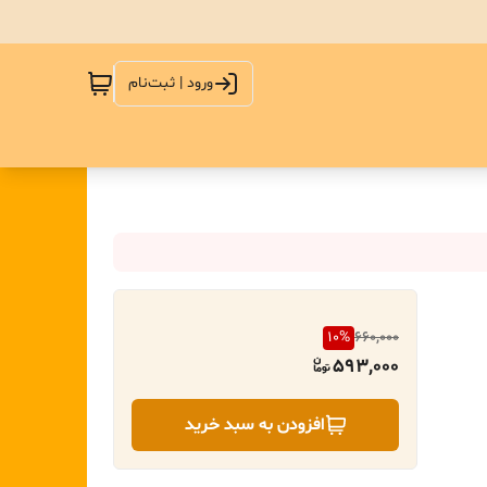
ورود | ثبت‌نام
10
%
660,000
593,000
افزودن به سبد خرید