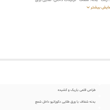
:
رنگ • بدنه: شفاف • تزئینات داخلی: طلایی براق
:
ابعاد • ارتفاع شمع: حدود20 سانتی‌متر • قطر شمع: حدود 2 تا 2.2 سانتی‌متر
ایش بیشتر
طراحی قلمی باریک و کشیده
بدنه شفاف با ورق طلایی دکوراتیو داخل شمع