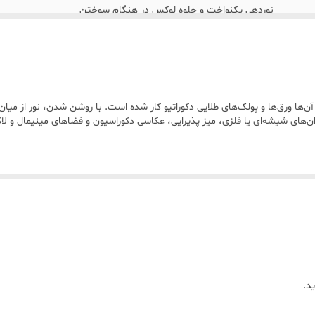
نوردهی یکنواخت و جلوه لوکس در هنگام سوختن
رنگ • بدنه: شفاف • تزئینات داخلی: طلایی براق
ابعاد • ارتفاع شمع: حدود20 سانتی‌متر • قطر شمع: حدود 2 تا 2.2 سانتی‌متر
‌ها ورق‌ها و پولک‌های طلایی دکوراتیو کار شده است. با روشن شدن، نور از میان 
‌دان‌های شیشه‌ای یا فلزی، میز پذیرایی، عکاسی دکوراسیون و فضاهای مینیمال و لا
د.