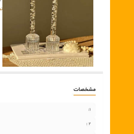
۴:
۵ :
نم
مشخصات
1:
۲ :