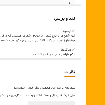
۳ :
۴:
نقد و بررسی
۵ :
✅ توضیح
این شمع‌ها از نوع قلمی با بدنه‌ی شفاف هستند که داخل آن
چشم‌نواز ایجاد می‌کند. انتخابی عالی برای دکور میز، شمع
✅ ویژگی‌ها
• ✔️ طراحی قلمی باریک و کشیده
• ✔️ بدنه شفاف با ورق طلایی دکوراتیو داخل شمع
• ✔️ نوردهی یکنواخت و جلوه لوکس در هنگام سوختن
• ✔️ مناسب شمع‌دان‌های استاندارد قلمی
نظرات
✅ رنگ
• بدنه: شفاف
• تزئینات داخلی: طلایی براق
• جلوه نهایی نور: طلایی گرم و درخشان
شما هم درباره این محصول نظر خود را بنویسید.
برای ثبت نظر، لازم است ابتدا وارد حساب کاربری خود شوی
✅ ابعاد
• ارتفاع شمع: حدود20 سانتی‌متر