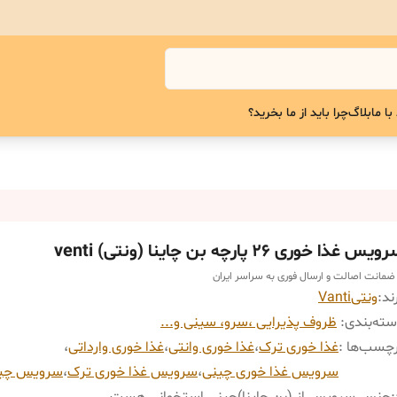
با ما
بلاگ
چرا باید از ما بخرید؟
یس غذا خوری ۲۶ پارچه بن چاینا (ونتی) venti
 ضمانت اصالت و ارسال فوری به سراسر ایران
ند:
ونتیVanti
ته‌بندی
:
ظروف پذیرایی ،سرو، سینی و‌...
چسب‌ها :
غذا خوری ترک
،
غذا خوری وانتی
،
غذا خوری وارداتی
،
سرویس غذا خوری چینی
،
سرویس غذا خوری ترک
،
سرویس چین