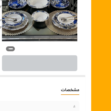
1:
2:
۳ :
۴:
مشخصات
1: