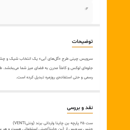
2:
۳ :
توضیحات
۴:
سرویس چینی طرح «گل‌های آبی» یک انتخاب شیک و چشم‌نوا
جلوه‌ای لوکس و کاملاً مدرن به فضای میز شما می‌بخشد. طر
رسمی و حتی استفاده‌ی روزمره تبدیل کرده است.
ویژگی
طراحی خاص و زیبا
با نقش گل‌های آبی شفاف و چشم‌گ
کیفیت بالای چاپ و لعاب
؛ مقاوم در برابر خط و خش
نقد و بررسی
جنس چینی مرغوب
با مقاومت بالا در برابر حرارت
ست ۲۵ پارچه بن چاینا وارداتی برند (ونتیVENTI)
مناسب برای پذیرایی رسمی و استفاده روزانه
جنس سرویس از (بن چاینا)چینی استخوانی هست و هر 