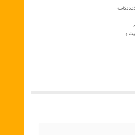
هر ست شامل: 6عدد بشقاب 6عدد خورشت خوری 6عدد پیش دستی 6عددکاسه
.
یت و