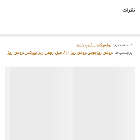
نوشیدنی‌های سرد و گرم.
نظرات
✅ ویژگی‌ها
✔️ شیشه‌ی مقاوم در برابر حرارت
✔️ دارای خطوط اندازه‌گیری تا 800‌میلی‌لیتر
✔️ طراحی مینیمال و کاربردی
✔️ دسته ضخیم ضدلغزش
✔️ درپوش فیت و مقاوم
دسته‌بندی
:
لوازم کامل آشپزخانه
✅ رنگ
برچسب‌ها :
روغن ریزچوبی
،
روغن ریز ۸۰۰ میل
،
روغن ریز پیرکس
،
روغن ریز
بدنه:
شفاف
دسته:
رنگ
چوب طبیعی روشن (عسلی)
درپوش و زیره:
مشکی مات
✅ ابعاد
ارتفاع:
حدود
۱۸–۲۰ سانتی‌متر
قطر کف:
حدود
۹ سانتی‌متر
گنجایش:
800
میلی‌لیتر (800 لیتر)