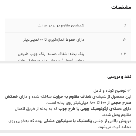
مشخصات
1:
شیشه‌ی مقاوم در برابر حرارت
2:
دارای خطوط اندازه‌گیری تا 800‌میلی‌لیتر
۳ :
رنگ بدنه: شفاف دسته: رنگ چوب طبیعی
روشن (عسلی) درپوش و زیره: مشکی مات
۴:
ارتفاع: حدود ۱۸–۲۰ سانتی‌متر قطر
نقد و بررسی
کف: حدود ۹ سانتی‌متر
گنجایش: 800 میلی‌لیتر (800 لیتر)
✅ توضیح کوتاه و کامل
این محصول از شیشه‌ی
شفاف مقاوم به حرارت
ساخته شده و دارای
خط‌کش
مدرج حجمی
از 100 تا 800 میلی‌لیتر روی بدنه است.
دارای
دسته‌ی ارگونومیک چوبی یا طرح چوب
که به بدنه از طریق اتصال
مقاوم وصل شده.
درپوش بالایی از جنس
پلاستیک یا سیلیکون مشکی
بوده که به‌خوبی روی
دهانه فیت می‌شود.
مناسب برای دم‌آوری چای، دمنوش، قهوه، یا استفاده به عنوان کاراف سرو