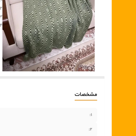
۱:
۲:
۳:
۴:
مشخصات
۱:
۲: