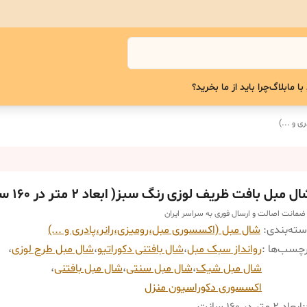
با ما
بلاگ
چرا باید از ما بخرید؟
ی و ...)
ل مبل بافت ظریف لوزی رنگ سبز( ابعاد ۲ متر در ۱۶۰ سانت)
 ضمانت اصالت و ارسال فوری به سراسر ایران
ته‌بندی
:
شال مبل (اکسسوری مبل،رومیزی،رانر،پادری و ...)
چسب‌ها :
روانداز سبک مبل
،
شال بافتنی دکوراتیو
،
شال مبل طرح لوزی
،
شال مبل شیک
،
شال مبل سنتی
،
شال مبل بافتنی
،
اکسسوری دکوراسیون منزل