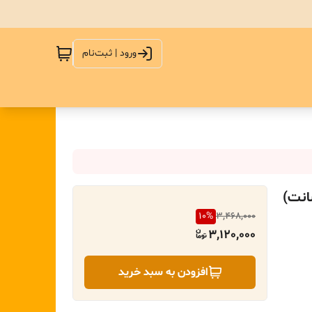
ورود | ثبت‌نام
10
%
3,468,000
3,120,000
افزودن به سبد خرید