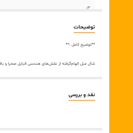
۳:
۴:
توضیحات
**توضیح کامل :**
شال مبل الهام‌گرفته از نقش‌های هندسی قبایل صحرا و با
لوزی‌های منظم آن با بافت برجسته ظریف به فضای نشیم
🎨 **رنگ:**
نقد و بررسی
ترکیب دو تُن هماهنگ از **سبز صدری و سبز یشمی** — 
📏 **ابعاد:**
۲ متر در ۱۶۰ سانت