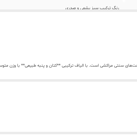
رنگ ترکیب سبز یشمی و صدری
قابل شستسو میباشد
فت‌های سنتی مراکشی است. با الیاف ترکیبی **کتان و پنبه طبیعی** با وزن متوس
ن عمق بصری و حس گرمای ارگانیک می‌دهد.
ترکیبی طبیعی و خنثی که کاملاً با چوب روشن، سنگ آهکی و پارچه‌های خام ه