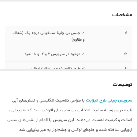
مشخصات
1:
✓ جنس بن چاینا استخوانی درجه یک (شفاف
و مقاوم)
۲:
✓ موجود در سرویس 6 و 12 و 18 نفره
۴ :
✓ طرح کلاسیک و با اصالت ایرانی
۵:
✓ ضمانت اصالت و سلامت کالا
توضیحات
6 :
✓ ارسال به سراسر ایران در بسته بندی های
سرویس چینی طرح الیزابت
با طراحی کلاسیک انگلیسی و نقش‌های آبی
مطمئن به همراه ضمانت کیفیت و ارسال سالم
ظریف روی زمینه سفید، انتخابی بی‌نقص برای افرادی است که به زیبایی،
کالا
اصالت و کیفیت اهمیت می‌دهند. این سرویس با الهام از نقش‌های سنتی
۸:
شامل: پیش دست ۶ عدد، بشقاب تخت۶ عدد،
اروپایی ساخته شده و جلوه‌ای لوکس و چشم‌نواز به میز پذیرایی شما
خورشت ۶ عدد، کاسه ماست ۶ عدد ، دیس