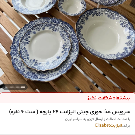
سرویس غذا خوری چینی الیزابت ۲۶ پارچه ( ست ۶ نفره)
با ضمانت اصالت و ارسال فوری به سراسر ایران
برند:
الیزابتElizabet