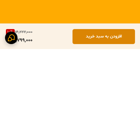
10
%
14,222,000
افزودن به سبد خرید
12,799,000
برگشت به بالا