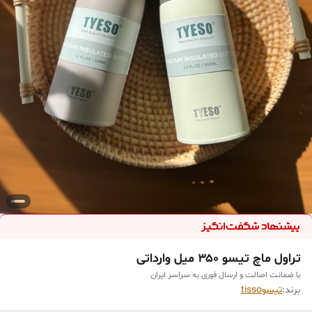
تراول ماچ تیسو ۳۵۰ میل وارداتی
با ضمانت اصالت و ارسال فوری به سراسر ایران
برند:
تیسوtisso