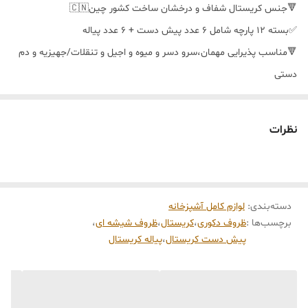
🔻جنس کریستال شفاف و درخشان ساخت کشور چین🇨🇳
✅️بسته 12 پارچه شامل 6 عدد پیش دست + 6 عدد پیاله
5:
کریستال با کیفیت و شفاف
🔻مناسب پذیرایی مهمان،سرو دسر و میوه و اجیل و تنقلات/جهیزیه و دم
دستی
🔹️ابعادپیش دست قطر 17 با گودی مناسب/پیاله قطر 10 سانتی متر
نظرات
📦ارسال فوری با ضمانت به سراسر کشور
ویژگی‌های محصول
ابعاد:
دسته‌بندی
:
🔹️ابعادپیش دست قطر 17 با گودی مناسب/پیاله قطر 10 سانتی متر
لوازم کامل آشپزخانه
برچسب‌ها :
ظروف دکوری
،
کریستال
،
ظروف شیشه ای
،
مناسب برای:
پیش دست کریستال
،
پیاله کریستال
🔻مناسب پذیرایی مهمان،سرو دسر و میوه و اجیل و تنقلات/جهیزیه و دم
دستی
جنس: