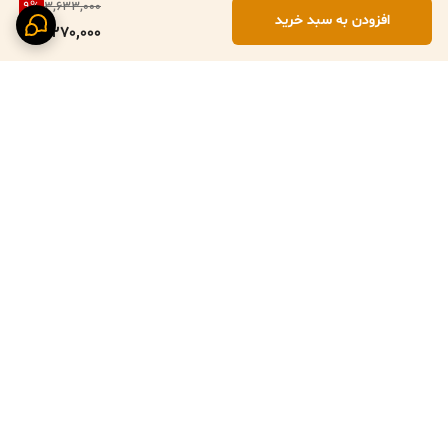
9
%
3,633,000
افزودن به سبد خرید
3,270,000
برگشت به بالا
پرداخت ایمن با زرین پال
ارسال سریع