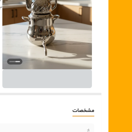
۲:
۳:
مشخصات
1: