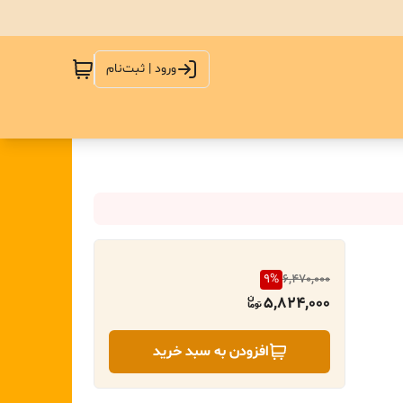
ورود | ثبت‌نام
9
%
6,470,000
5,824,000
افزودن به سبد خرید