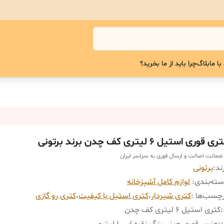
با ما
بلاگ
چرا باید از ما بخرید؟
ی قوری استیل ۶ لیتری کف چدن برند برتونی
 ضمانت اصالت و ارسال فوری به سراسر ایران
ند:
برتونی
ته‌بندی
:
لوازم کامل آشپزخانه
چسب‌ها :
کتری شیردار
،
کتری استیل با کیفیت
،
کتری رو گازی
:
کتری استیل ۶ لیتری کف چدن