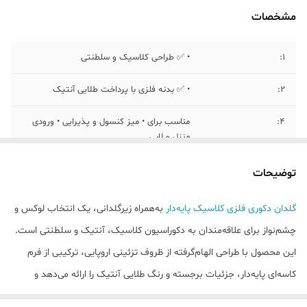
مشخصات
1:
• ✅ طراحی کلاسیک و سلطنتی
2:
• ✅ بدنه فلزی با پرداخت طلایی آنتیک
4:
مناسب برای • میز کنسول و پذیرایی • ورودی
منزل و لابی
3:
• ✅ فرم کاسه‌ای پایه‌دار با جزئیات برجسته
توضیحات
5:
سایز گلدان : طول ۲۰ سانت متر قطر : ۲۳
گلدان دکوری فلزی کلاسیک پایه‌دار
به‌همراه زیرگلدانی، یک انتخاب لوکس و
سانتی متر
چشم‌نواز برای علاقه‌مندان به دکوراسیون کلاسیک، آنتیک و سلطنتی است.
۶:
سایز سینی : قطر : ۳۰ سانتس متر
این محصول با طراحی الهام‌گرفته از ظروف تزئینی اروپایی، ترکیبی از فرم
کاسه‌ای پایه‌دار، جزئیات برجسته و رنگ طلایی آنتیک را ارائه می‌دهد و
به‌راحتی به نقطه کانونی دکور تبدیل می‌شود.