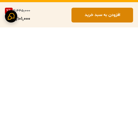
9
%
3,445,000
افزودن به سبد خرید
3,101,000
برگشت به بالا
پرداخت ایمن با زرین پال
ارسال سریع