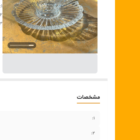
۱:
۲:
۳:
مشخصات
۱:
۲: