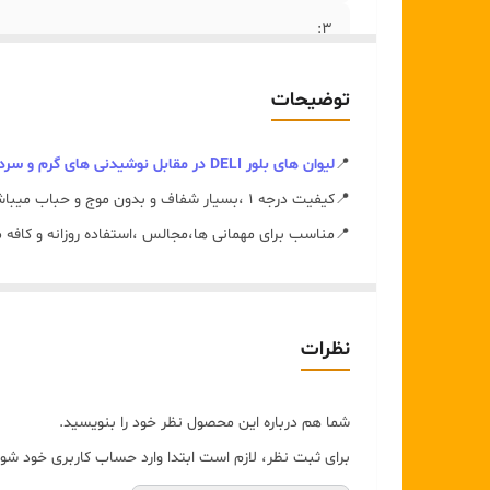
۳:
توضیحات
📍
لیوان های بلور DELI در مقابل نوشیدنی های گرم و سرد بسیار مقاوم‌ میباشد
📍کیفیت درجه ۱ ،بسیار شفاف و بدون موج و حباب میباشد
📍️مناسب برای مهمانی ها،مجالس ،استفاده روزانه و کافه 
♦️محصول کشور چین🇨🇳
✅️بسته بندی عالی،ارسال سریع و ایمن از فروشگاه جهیزی
نظرات
برای خرید ومشاوره
اینحا
کلیک کنید
فنجان و زیر فنجانی دلی با طراحی زیبا و
جذاب، انتخابی شیک
شما هم درباره این محصول نظر خود را بنویسید.
خاص به میز پذیرایی شما می‌بخشد و برای استفاده روزمره یا
برای ثبت نظر، لازم است ابتدا وارد حساب کاربری خود شوی
ترکیب فنجان و زیر فنجانی در کنار طراحی چشم‌نواز، این م