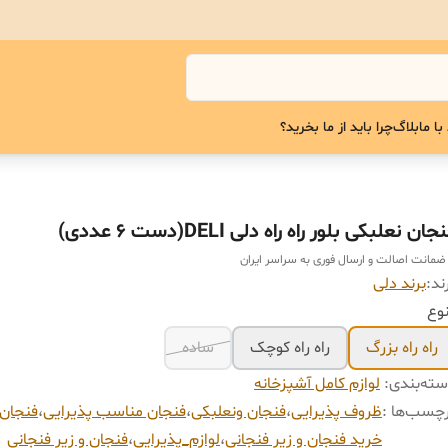
با ما
بلاگ
چرا باید از ما بخرید؟
جان نعلبکی بلور راه راه دلی DELI(دست ۶ عددی)
 ضمانت اصالت و ارسال فوری به سراسر ایران
ند:
برند دلی
وع
راه راه بزرگ
راه راه کوچک
ساده
ته‌بندی
:
لوازم کامل آشپزخانه
چسب‌ها :
ظروف پذیرایی
،
فنجان ونعلبکی
،
فنجان مناسب پذیرایی
،
فنجان 
خرید فنجان و زیر فنجانی
،
لوازم_پذیرایی
،
فنجان و زیر فنجانی