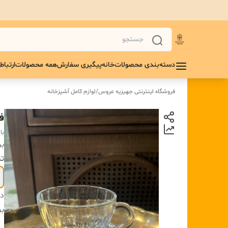
دسته‌بندی محصولات
خانه
پیگیری سفارش
همه محصولات
ارتباط 
فروشگاه اینترنتی جهیزیه عروس
/
لوازم کامل آشپزخانه
فن
با
بر
تن
دس
بر