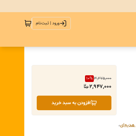
ورود | ثبت‌نام
10
%
3,275,000
2,947,000
افزودن به سبد خرید
هدیه‌ای
،