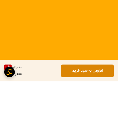
10
%
681,000
افزودن به سبد خرید
612,000