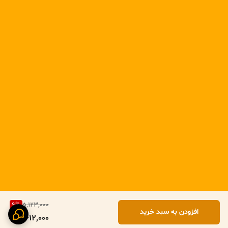
با
برگ‌های مصنوعی بلند
(نخل، برگ موز، آرکا، برگ استوایی)
یا حتی
بدون گل
به‌صورت دکوری مینیمال
🔹 هماهنگی رنگی
این ست طلایی به‌خوبی با:
آبی تیره (مثل دیوار تصویر)
سبز زیتونی
کرم، بژ، طوسی
چوب‌های تیره و روشن
ست می‌شود و حس گرما و لوکس بودن به فضا می‌دهد.
🔹 نقاط قوت
✔ طراحی خاص و ترند
✔ رنگ طلایی پتینه‌ای بسیار شیک
9
%
5,123,000
✔ ست سه‌تیکه با ترکیب بصری قوی
افزودن به سبد خرید
4,612,000
✔ مناسب فضاهای بزرگ و لوکس