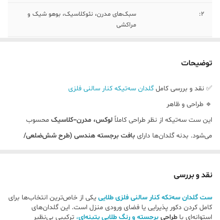
2:
سبک‌های مدرن، نئوکلاسیک، بوهو شیک و
مراکشی
3:
رنگ : طلایی پتینه ای
توضیحات
4:
نکته نگهداری: برای استفاده با گل طبیعی و آب،
بهتر است گلدان داخلی (داخل‌کُش) قرار دهید
✅ نقد و بررسی کامل
گلدان سه‌تیکه کنار سالنی فلزی
تا از لک و آسیب به بدنه فلزی جلوگیری شود.
🔹 طراحی و ظاهر
5:
سایز : طول بزرگ : ۶۰ سانتی متر . طول
این ست سه‌تیکه از نظر طراحی کاملاً
لوکس، مدرن–کلاسیک
محسوب
متوسط: ۴۰ سانتی متر . طول کوچک : ۳۰
می‌شود. بدنه گلدان‌ها دارای
بافت برجسته هندسی (طرح شش‌ضلعی/
سانتی متر
لانه‌زنبوری)
است که باعث می‌شود نور روی سطح آن‌ها بازی کند و جلوه‌ای
6 :
قطر : هر سه کالا ۲۴ سانتی متر است.
بسیار چشم‌نواز ایجاد شود.
نقد و بررسی
رنگ
طلایی پتینه‌ای
نه خیلی براق و نه مات است؛ همین تعادل باعث
ست گلدان سه‌تکه کنار سالنی فلزی طلایی
یکی از خاص‌ترین انتخاب‌ها برای
می‌شود هم در فضاهای مدرن و هم کلاسیک به‌خوبی بنشیند.
کامل کردن دکور پذیرایی یا فضای ورودی منزل است. این گلدان‌های
استوانه‌ای با
طراحی
برجسته و رنگ طلایی پتینه‌ای
،
ترکیبی بی‌نظیر