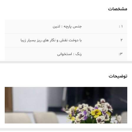
مشخصات
۱ :
جنس پارچه : لنین
2
با دوخت نقش و نگار های ریز بسیار زیبا
3:
رنگ : استخوانی
4:
سایز : طول : ۱۸۰ سانتی متر عرض : ۳۵ سانت
توضیحات
5:
راهنمای نگهداری و شست‌وشو : ترجیحاً به
صورت دستی با آب سرد شسته شود. از مواد
سفیدکننده قوی استفاده نکنید.
۶:
کاربرد در دکوراسیون داخلی : میز ناهارخوری:
ایجاد تضاد زیبا روی میزهای چوبی تیره یا
هماهنگی کامل با میزهای روشن. میز کنسول:
به عنوان زیرانداز برای قرار دادن شمعدان،