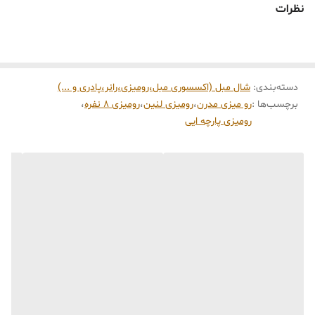
نظرات
شیری تشکیل شده که در بخش مرکزی، یک نوار پهن از
گیپور بافته‌شده
با طرح زیگزاگ و لوزی
به آن دوخته شده است. این تضاد بین سادگی
پارچه و پیچیدگی تور، جذابیت بصری محصول را دوچندان کرده است.
دسته‌بندی
:
جزئیات لبه‌ها:
استفاده از
منگوله‌های ظریف نخی
شال مبل (اکسسوری مبل،رومیزی،رانر،پادری و ...)
در دو انتهای رانر،
برچسب‌ها :
رو میزی مدرن
،
رومیزی لنین
،
رو‌میزی ۸ نفره
،
امضای سبک بوهو (Boho-Chic) است که باعث می‌شود محصول روی
رومیزی پارچه ایی
میز حالتی لَخت و زیبا داشته باشد.
هارمونی رنگ:
رنگ کرم نچرال (Off-white) این رانر باعث می‌شود با هر
نوع متریالی از جمله چوب گردو (تیره)، چوب بلوط (روشن) و حتی
میزهای سنگی سفید به زیبایی ست شود.
۲. جنس و کیفیت متریال
پارچه پایه:
به نظر می‌رسد از جنس
کتان یا متقال باکیفیت
باشد که
مقاومت خوبی در برابر چروک شدن دارد و به دلیل ضخامت مناسب، به
خوبی روی میز پهن می‌شود و سر نمی‌خورد.
تور مرکزی:
تور به کار رفته دارای بافت متراکم است که از باز شدن بخیه‌ها