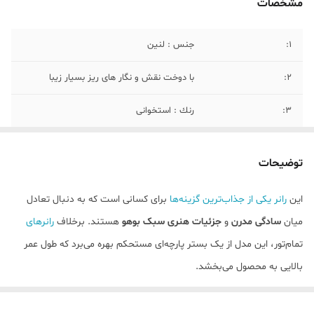
مشخصات
1:
جنس : لنین
2:
با دوخت نقش و نگار هاى ريز بسيار زيبا
3:
رنك : استخوانى
4:
سایز : طول : ۱۸۰ سانتی متر عرض : ۴۰سانتی
متر
توضیحات
5:
کاربرد در دکوراسیون داخلی : میز ناهارخوری:
این
رانر یکی از جذاب‌ترین گزینه‌ها
برای کسانی است که به دنبال تعادل
ایجاد تضاد زیبا روی میزهای چوبی تیره یا
میان
سادگی مدرن
و
جزئیات هنری سبک بوهو
هستند. برخلاف
رانرهای
هماهنگی کامل با میزهای روشن.
تمام‌تور، این مدل از یک بستر پارچه‌ای مستحکم بهره می‌برد که طول عمر
۶:
راهنمای نگهداری و شست‌وشو : ترجیحاً به
بالایی به محصول می‌بخشد.
صورت دستی با آب سرد شسته شود. از مواد
سفیدکننده قوی استفاده نکنید.
۱. طراحی و تحلیل بصری
ساختار ترکیبی:
بدنه اصلی
رانر
از پارچه‌ای با بافت ساده و رنگ کرم/