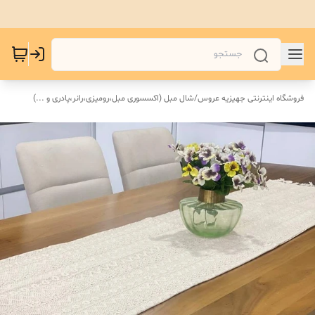
فروشگاه اینترنتی جهیزیه عروس
/
شال مبل (اکسسوری مبل،رومیزی،رانر،پادری و ...)