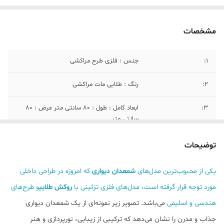
مشخصات
1:
جنس : فلزی طرح مراکشی
۲:
رنگ : طلایی مات مراکشی
۳:
ابعاد کامل : طول : ۸۰ سانتی متر عرض : ۸۰
سانتی متر
4:
ابعاد هر آیینه : ارتفاع : ۲۵ سانتی متر عرض :
توضیحات
۲۰ سانتی متر
یکی از محبوب‌ترین مدل‌های
شمعدان دیواری
که امروزه در طراحی داخلی
مورد توجه قرار گرفته است، مدل‌های فلزی تزئینی با
روکش طلایی
و طرح‌های
هندسی و اسلیمی
می‌باشد. تصویر زیر نمونه‌ای از یک شمعدان دیواری
جذاب و مدرن را نشان می‌دهد که ترکیبی از زیبایی، نورپردازی و هنر