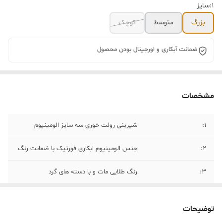
۱:سایز
بزرگ
متوسط
کوچک
ضمانت آبکاری و اورجینال بودن محصول
مشخصات
۱:
شیرینی رولت خوری سه سایز الومینیوم
۲:
جنس الومینیوم ابکاری فورتیک با ضمانت رنگ
۳:
رنگ طلایی مات و با دسته های گرد
۴:
قابل شستشو با اب سرد و شوینده غیر اسیدی
توضیحات
۵:
برای طول عمر کالا بعد از شستشو با دستمال