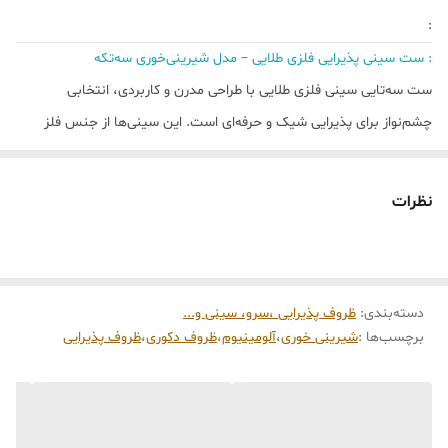
حوله ایی خشک شود
:
: ست سینی پذیرایی فلزی طلایی – مدل شیرینی‌خوری سه‌تکه
۵ :
سایز بزرگ (عرض ۶۰ و طول ۱۳ سانت)
ست سه‌تایی سینی‌ فلزی طلایی با طراحی مدرن و کاربردی، انتخابی
۶:
سایز متوسط ( عرض ۴۵ و طول ۱۳ سانت)
چشم‌نواز برای پذیرایی شیک و حرفه‌ای است. این سینی‌ها از جنس فلز
مقاوم ساخته شده‌اند و با آبکاری طلایی مات، جلوه‌ای لوکس و ماندگار
۷:
سایز کوچک ( عرض ۴۰ و طول ۱۳ سانت)
دارند.
نظرات
در تصویر، هر سینی به شکلی متفاوت چیده شده است: یکی با رولت‌های
شکلاتی، یکی با شیرینی ناپلئونی و دیگری با شیرینی دانمارکی، که به
زیبایی ظرفیت و کارایی هر قطعه را نشان می‌دهد.
دسته‌بندی
:
ظروف پذیرایی ،سرو، سینی و...
این ست مناسب سرو انواع شیرینی، کوکی، میوه‌های خشک، یا حتی فینگر
برچسب‌ها :
شیرینی خوری
،
آلومینیوم
،
ظروف دکوری
،
ظروف پذیرایی
فودهای مهمانی است و برای دکور رومیزی، کافی‌شاپ یا ویترین
شیرینی‌فروشی نیز جلوه‌ای خاص ایجاد می‌کند.
ویژگی‌ها:
جنس:
فلز با پوشش طلایی مقاوم