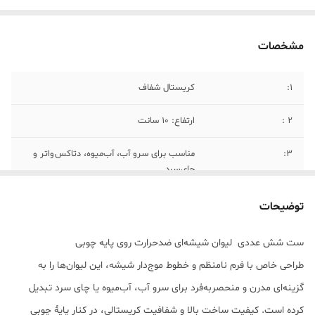
مشخصات
1:
کریستال شفاف
۲ :
ارتفاع: ۱۰ سانت
۳:
مناسب برای سرو آب، آب‌میوه، دتاکس واتر و
چای سرد
۴:
سبک طراحی: مینیمال، طبیعی و لوکس
توضیحات
ست شش عددی لیوان شیشه‌ای ضدحرارت روی پایه چوبی
طراحی خاص با فرم نامنظم و خطوط موج‌دار شیشه، این لیوان‌ها را به
گزینه‌ای مدرن و منحصربه‌فرد برای سرو آب، آب‌میوه یا چای سرد تبدیل
کرده است. کیفیت ساخت بالا و شفافیت کریستالی، در کنار پایهٔ چوبی