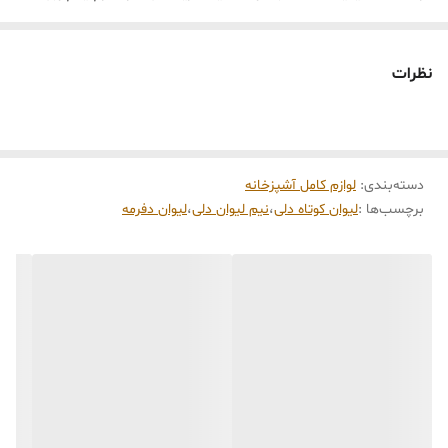
طبیعی، حس زیبایی و گرما را به میز شما می‌بخشد.
ویژگی‌ها:
نظرات
• جنس لیوان‌ها: شیشهٔ ضخیم و مقاوم به حرارت
• پایه: چوب بامبو طبیعی با پرداخت نرم و ضد رطوبت
• طراحی ارگونومیک با فرم موج‌دار برای راحتی در دست
دسته‌بندی
:
• ظرفیت هر لیوان: حدود ۳۵۰ میلی‌لیتر
لوازم کامل آشپزخانه
برچسب‌ها :
لیوان کوتاه دلی
،
نیم لیوان دلی
،
لیوان دفرمه
• مناسب برای سرو آب، آب‌میوه، دتاکس واتر و چای سرد
• سبک طراحی: مینیمال، طبیعی و لوکس
• قابل شست‌وشو با دست یا ماشین ظرفشویی
💫 ترکیب شفافیت شیشه و گرمای چوب — انتخابی خاص برای میز
نوشیدنی‌های مدرن