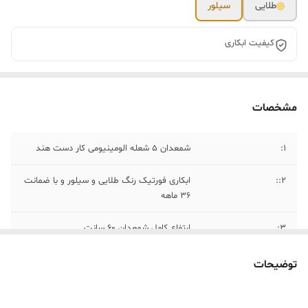
طلایی
سیلور
کیفیت ابکاری
مشخصات
۱:
شمعدان ۵ شعله الومینیومی کار دست هند
۲::
ابکاری فورتیک رنگ طلایی و سیلور و با ضمانت
۳۶ ماهه
۳:
ارتفاع کامل شمعدان ۶۰ سانت
۴:
فاصله بین هر شاخه ۲۰ سانت
توضیحات
۵:
مناسب میز ناهار خوری و میز کنار سالنی