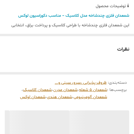
🕯 توضیحات محصول
شمعدان فلزی چندشاخه مدل کلاسیک – مناسب دکوراسیون لوکس
این شمعدان فلزی چندشاخه با طراحی کلاسیک و پرداخت براق، انتخابی
ایده‌آل برای افرادی است که به دکوراسیون شیک و چشم‌نواز اهمیت
می‌دهند. فرم متقارن شاخه‌ها و پایه‌ی مستحکم، جلوه‌ای سلطنتی و
نظرات
مجلسی به فضا می‌بخشد و آن را به گزینه‌ای مناسب برای میز پذیرایی،
کنسول، میز شام و دکور مراسم تبدیل می‌کند.
جنس فلزی مقاوم با آبکاری براق باعث شده این شمعدان در برابر تغییر
دسته‌بندی
:
ظروف پذیرایی ،سرو، سینی و‌...
رنگ، خط‌وخش سطحی و گذر زمان مقاومت بالایی داشته باشد. امکان
برچسب‌ها :
شمعدان ۵ شعله
،
شمعدان مدرن
،
شمعدان کلاسیک
،
استفاده از شمع‌های قلمی استاندارد، کاربرد آن را ساده و در عین حال
شمعدان آلومینیومی
،
شمعدان هندی
،
شمعدان لوکس
حرفه‌ای کرده است.
✨ ویژگی‌های محصول:
جنس:
فلز با آبکاری براق
تعداد شاخه:
۵ شاخه (یک شاخه مرکزی + چهار شاخه جانبی)