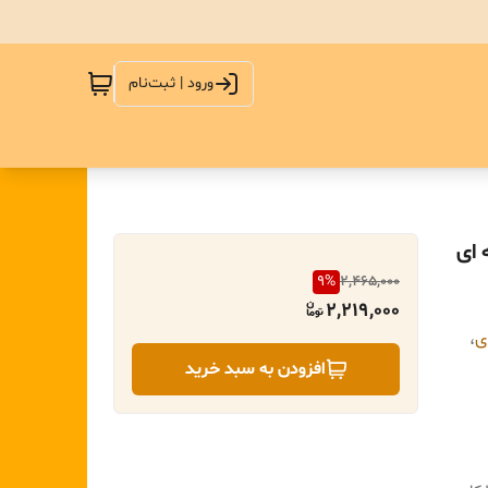
ورود | ثبت‌نام
 ای
9
%
2,465,000
2,219,000
ی
،
افزودن به سبد خرید