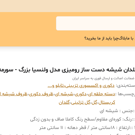
با ما
بلاگ
چرا باید از ما بخرید؟
لدان شیشه دست ساز رومیزی مدل ولنسیا بزرگ - سورمه
 ضمانت اصالت و ارسال فوری به سراسر ایران
ته‌بندی
:
دکوری و اکسسوری تزیینی،تابلو و...
چسب‌ها :
دسته حلقه ای
،
دکوری
،
شیشه ای
،
ظروف دکوری
،
ظروف شیشه ا
کریستال
،
گل
،
گل تزئینی
،
گلدان
:
جنس : شیشه ای
:
رنگ: کوره‌ای مقاوم/سطح رنگ کاملا صاف و بدون زدگی
:
ارتفاع : ۱۸سانتی متر / قطر دهانه : ۱۱ سانتی متر