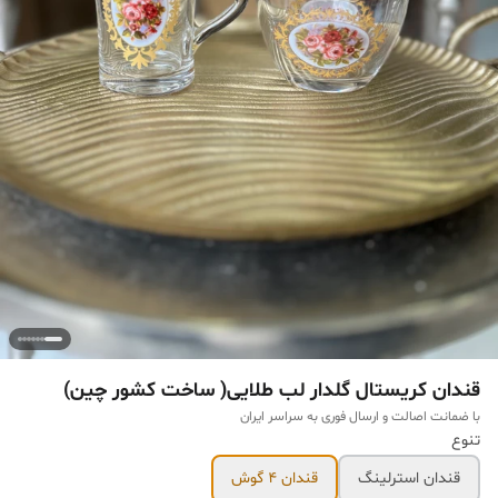
قندان کریستال گلدار لب طلایی( ساخت کشور چین)
با ضمانت اصالت و ارسال فوری به سراسر ایران
تنوع
قندان استرلینگ
قندان ۴ گوش