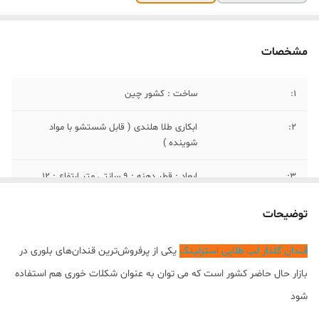
مشخصات
1:
ساخت : کشور چین
2:
ابکاری طلا هلندی ( قابل شستشو با مواد
شوینده )
3:
ابعاد : قطر دهنه : ۹ سانتی متر ارتفاع : ۱۲
سانتی متر
توضیحات
۴:
جنس؛ کریستال
قندان گلدار لب طلایی استرلینگ
یکی از پرفروش‌ترین قندان‌های بلوری در
بازار حال حاضر کشور است که می توان به عنوان شکلات خوری هم استفاده
شود