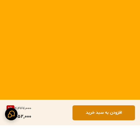
9
%
2,277,000
افزودن به سبد خرید
2,052,000