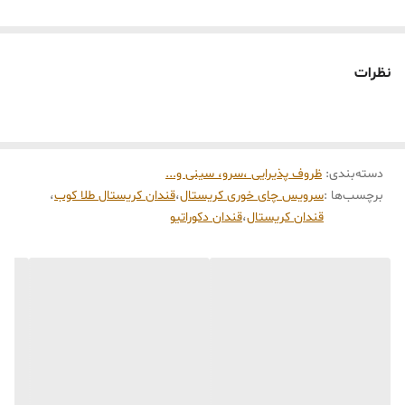
برای دریافت مشاوره ی رایگان خرید وراهنمایی محصول
اینجا
کلیک کنید
نظرات
دسته‌بندی
:
ظروف پذیرایی ،سرو، سینی و‌...
برچسب‌ها :
سرویس چای خوری کریستال
،
قندان کریستال طلا کوب
،
قندان کریستال
،
قندان دکوراتیو