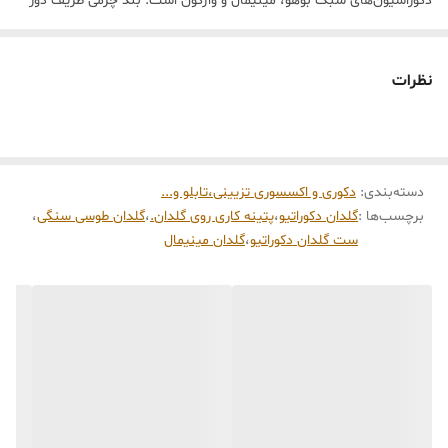
دکوراسیون‌های سبک بوهو، مینیمال و واژگون است. بند چرمی ظریف دور
گردن گلدان، تضادی جذاب میان سختی سنگ و لطافت چرم ایجاد کرده که
نگاه هر بیننده‌ای را به خود جلب می‌کند.”
نظرات
ویژگی‌های برجسته:
بافت خاص پتینه:
سطح زبر و متخلخل که حس اصالت و کارهای هنری
دست‌ساز را منتقل می‌کند.
دسته‌بندی
:
طراحی کروی و پایه دار:
دکوری و اکسسوری تزیینی،تابلو و...
فرم گرد این گلدان نماد تعادل است و پایه‌ی
برچسب‌ها :
گلدان دکوراتیو
،
پتینه کاری روی گلدان.
،
گلدان طوسی سنگی
،
کوچک زیر آن، به آن حالتی شناور و لوکس می‌بخشد.
ست گلدان دکوراتیو
،
گلدان مینیمال
رنگ هوشمندانه:
طیف رنگی طوسی-کرم این کار باعث می‌شود با هر نوع
گل (طبیعی یا خشک مثل گندم و پنبه) و هر رنگ چیدمانی هماهنگ
شود.
اکسسوری مکمل:
استفاده از بند چرمی تیره، جلوه‌ای روستیک و در عین
حال مدرن به محصول داده است.