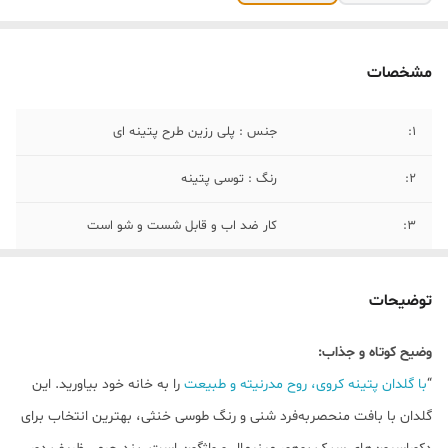
مشخصات
1:
جنس : پلی رزین طرح پتینه ای
2:
رنگ : توسی پتینه
3:
کار ضد اب و قابل شست و شو است
4:
صد در صد کار دست هستند
توضیحات
5:
ابعاد سایز بررگ : ارتفاع : ۳۰ سانت و قطر
دهنه : ۵ سانتی متر قطر میانه ۳۰ سانتی متر
وضیح کوتاه و جذاب:
ارتفاع پایه : ۴ سانتی متر
“
با گلدان پتینه کروی، روح مدرنیته و طبیعت
را به خانه خود بیاورید. این
۶:
ابعاد سایز کوچک:ارتقاع ۲۳ سانت و قطر گلدان
گلدان با بافت منحصربه‌فرد شنی و رنگ طوسی خنثی، بهترین انتخاب برای
۲۰ سانت