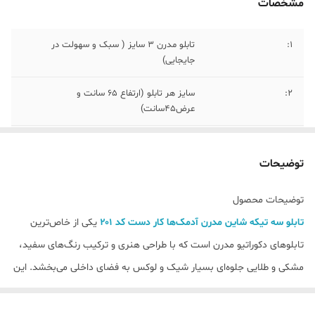
مشخصات
1:
تابلو مدرن ۳ سایز ( سبک و سهولت در
جایجایی)
۲:
سایز هر تابلو (ارتفاع ۶۵ سانت و
عرض۴۵سانت)
۳:
تابلو شاین نقاشی قابل شستشو
توضیحات
۴:
جنس پی وی سی
توضیحات محصول
تابلو سه تیکه شاین مدرن آدمک‌ها کار دست کد ۲۰۱
یکی از خاص‌ترین
تابلوهای دکوراتیو مدرن است که با طراحی هنری و ترکیب رنگ‌های سفید،
مشکی و طلایی جلوه‌ای بسیار شیک و لوکس به فضای داخلی می‌بخشد. این
تابلو در قالب سه قاب هماهنگ طراحی شده و زمانی که کنار هم روی دیوار
نصب می‌شوند، یک ترکیب بصری زیبا و چشم‌نواز ایجاد می‌کنند که می‌تواند