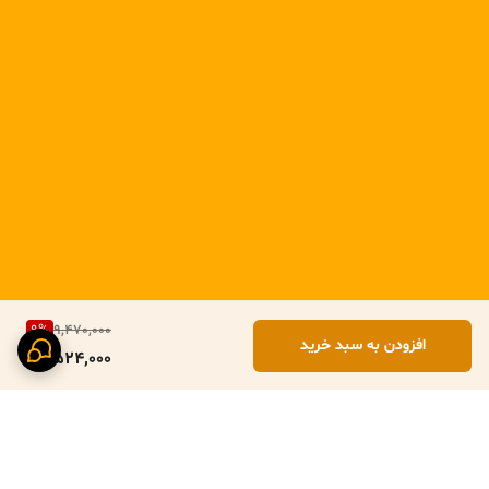
9
%
9,470,000
افزودن به سبد خرید
8,524,000