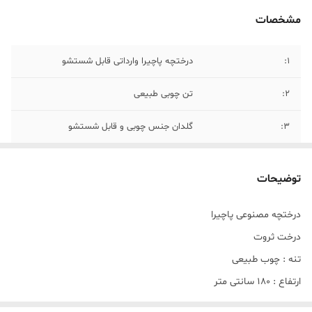
مشخصات
۱:
درختچه پاچیرا وارداتی قابل شستشو
۲:
تن چوبی طبیعی
۳:
گلدان جنس چوبی و قابل شستشو
۴:
ارتفاع گل ۲ متر
توضیحات
۵:
ارتفاع گلدان ۶۰ سانت و عرض گلدان ۳۰ سانت
درختچه مصنوعی پاچیرا
درخت ثروت
تنه : چوب طبیعی
ارتفاع : 180 سانتی متر
جنس برگ : لمسی