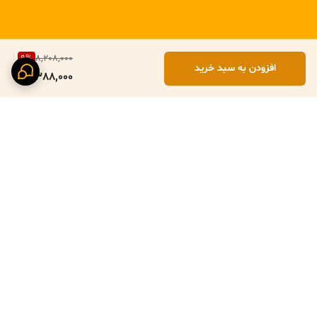
و حرفه‌ای می‌کند.
4.2 مناسب کافی‌شاپ‌ها
کافی‌شاپ‌هایی که دکور مینیمال یا هارمونی چوب دارند، از این سرویس
به‌عنوان ست چای و دمنوش استفاده می‌کنند.
9
%
8,208,000
4.3 استفاده دکوراتیو
افزودن به سبد خرید
• دکور آشپزخانه
7,388,000
• قفسه‌های چوبی
• ویترین
• دکور کافی‌شاپ
• عکاسی از میز صبحانه و شب یلدا
جذابیت بصری این سرویس باعث شده حتی در عکاسی و تولید محتوا نیز
محبوب باشد.
5. مزایا و نقاط قوت
طراحی جذاب، مینیمال و الهام‌گرفته از طبیعت
چوبی بودن و انتقال حس گرمی به فضا
برگشت به بالا
مناسب پذیرایی‌های رسمی و دوستانه
سازگار با محیط زیست
وزن مناسب و حمل آسان
جلوه لوکس روی میز
کیفیت ساخت عالی و بادوام
تنوع کاربردی بالا
عمر طولانی در صورت نگهداری اصولی
قابل‌استفاده برای دمنوش، چای، قهوه، نوشیدنی‌های گرم