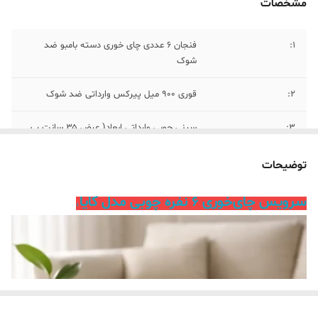
مشخصات
۱:
فنجان ۶ عددی چای خوری دسته بامبو ضد
شوک
۲:
قوری ۹۰۰ میل پیرکس وارداتی ضد شوک
۳:
سینی چوبی وارداتی ابعاد( عرض ۳۵ سانت پ
طول ۲۳ سانت)
توضیحات
سرویس چای‌خوری ۶ نفره چوبی مدل کایا
،