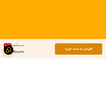
67
%
8,820,000
افزودن به سبد خرید
2,900,000
برگشت به بالا