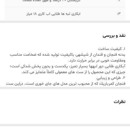
۲:
کریستال ۴۰ درصد و فوق العاده شفاف
۳:
ابکاری لبه ها طلایی اب کاری ۱۸ عیار
۴:
لبه ها ب راحتی با شستشو از بین نمیرود و
توصیه میشود در ظرفشویی شسته نشود
نقد و بررسی
۵:
ابکاری رنگ سفید فنجان رنگ پی وی دی هلندی
1. كيفيت ساخت
بدنه فنجان و قندان از شيشهى باكيفيت توليد شده كه ضخامت مناسب
ومقاومت خوبى در برابر حرارت دارد.
۶:
ابعاد( ارتفاع ۷ سانت و قطر ۶ سانت)
آبكارى طلايى دور لبهها بسيار تميز، يكدست و بدون يخش شدكى است؛
جيزى كه اين محصول را از ست هاى معمولى كاملاً متمايز مى كند.
۷:
قطر زیر فنجانی ۸ سانت
2. طراحى و زيبايي
فنجان كمرباريك كه از محبوب ترين مدل هاى جاى خورى است، دراين ست
۸:
ارتفاع قندان ۱۰ سانت با احتساب درب و قطر ۸
با تركيب رنك سفيد وطلا به اوج زيبايي رسيده.
سانت
قندان، با درب كروى شيشه اى ودستكيره طلايى، ظاهرى مجلل وهارمونيك
با فنجان ها ايجاد مى كند.
نظرات
اين مجموعه روى ميزيذيرايى، جلوهاي hotel-style و تشريفاتى ايجاد مى
كند كه مناسب سليقه هاى خاص و امروز است
3. كاربرى
به خاطر ابعاد استاندارد و وزن مناسب، فنجان بسيار خوش دست است