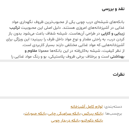
باعث می‌شود هوا و رطوبت کمتر وارد ظرف شود و مواد غذایی برای مدت
نقد و بررسی
طولانی‌تری تازه بمانند.
بانکه‌های شیشه‌ای درب چوبی یکی از محبوب‌ترین ظروف نگهداری مواد
طراحی ساده و مدرن این بانکه‌ها باعث می‌شود به راحتی با
دکور
غذایی در آشپزخانه‌های امروزی هستند. دلیل اصلی این محبوبیت
ترکیب
آشپزخانه‌های مدرن و کلاسیک
هماهنگ شوند و فضای کابینت یا روی کانتر
زیبایی و کارایی
در طراحی آن‌هاست. شیشه شفاف باعث می‌شود بدون باز
کردن درب، به راحتی مقدار و نوع مواد داخل ظرف را ببینید؛ این ویژگی برای
آشپزخانه را مرتب و زیباتر کنند. همچنین در اندازه‌های مختلف عرضه
آشپزخانه‌هایی که مواد غذایی مختلفی دارند بسیار کاربردی است.
می‌شوند تا بتوانید مواد غذایی گوناگون را به شکل منظم نگهداری کنید.
از نظر کیفیت، شیشه به‌کاررفته در این بانکه‌ها معمولا
مقاوم و
بهداشتی
است و برخلاف برخی ظروف پلاستیکی، بو و رنگ مواد غذایی را
استفاده از بانکه شیشه‌ای نه تنها به
نظم‌دهی آشپزخانه
کمک می‌کند، بلکه
جذب نمی‌کند. درب چوبی نیز علاوه بر زیبایی ظاهری، تا حد زیادی از ورود
هوا جلوگیری کرده و به حفظ تازگی مواد کمک می‌کند.
به دلیل عدم جذب بو و طعم، گزینه‌ای سالم‌تر نسبت به بسیاری از ظروف
از نظر طراحی، این بانکه‌ها در
سایزهای مختلف
تولید می‌شوند که برای
نظرات
پلاستیکی محسوب می‌شود.
نگهداری مواد غذایی با حجم‌های متفاوت مناسب است. همین موضوع
باعث می‌شود بتوانید یک ست کامل برای نظم‌دهی آشپزخانه تهیه کنید.
ویژگی‌های محصول
در مجموع، اگر به دنبال
ظروف نگهداری شیک، بادوام و کاربردی
برای
ساخته شده از
شیشه ضخیم و شفاف
آشپزخانه هستید، بانکه شیشه‌ای درب چوبی یکی از بهترین انتخاب‌ها
محسوب می‌شود
دارای
درب چوبی شیک و مقاوم
دسته‌بندی
:
لوازم کامل آشپزخانه
برچسب‌ها :
بانکه پیرکس
،
بانکه سرامیکی چایی
،
بانکه حبوبات
،
مناسب برای نگهداری
حبوبات، برنج، ماکارونی، قند، شکر، خشکبار و
بانکه دکوراتیو
،
بانکه دربدار چوبی
ادویه