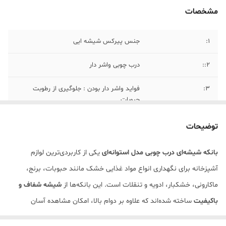
مشخصات
۱:
جنس پیرکس شیشه ایی
۲::
درب چوبی واشر دار
۳:
فواید واشر دار بودن : جلوگیری از رطوبت
حبوبات
۴::
ابعاد( ارتفاع ۹و ۱۰ و ۱۱و ۱۲ و ۱۳ سانتی متر)
توضیحات
۵:
قطر بانکه ها ۸ سانت
بانکه شیشه‌ای درب چوبی مدل استوانه‌ای
یکی از کاربردی‌ترین لوازم
آشپزخانه برای نگهداری انواع مواد غذایی خشک مانند حبوبات، برنج،
ماکارونی، خشکبار، ادویه و تنقلات است. این بانکه‌ها از
شیشه شفاف و
باکیفیت
ساخته شده‌اند که علاوه بر دوام بالا، امکان مشاهده آسان
محتویات داخل ظرف را فراهم می‌کند. درب چوبی زیبا با طراحی مینیمال