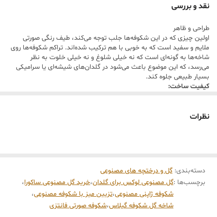
نقد و بررسی
محصول نیازی به نگهداری، نور یا آبیاری ندارد و زیبایی خود را در تمام
طراحی و ظاهر
فصول سال حفظ می‌کند.
اولین چیزی که در این شکوفه‌ها جلب توجه می‌کند، طیف رنگی صورتی
کاربرد:
مناسب برای تزیین میز ناهارخوری، کنسول، دکوراسیون پذیرایی،
ملایم و سفید است که به خوبی با هم ترکیب شده‌اند. تراکم شکوفه‌ها روی
شاخه‌ها به گونه‌ای است که نه خیلی شلوغ و نه خیلی خلوت به نظر
ویترین فروشگاه‌ها و استودیوهای عکاسی.
می‌رسد، که این موضوع باعث می‌شود در گلدان‌های شیشه‌ای یا سرامیکی
ویژگی خاص:
گلبرگ‌های ساخته شده از پارچه باکیفیت با لبه‌های ظریف
بسیار طبیعی جلوه کند.
کیفیت ساخت:
و شاخه‌های منعطف برای فرم‌دهی دلخواه.
جنس گلبرگ‌ها معمولاً از ترکیب ابریشم مصنوعی و پلی‌مراست که علاوه بر
ظرافت، دوام بالایی دارند. شاخه‌ها دارای هسته سیمی هستند که به شما
اجازه می‌دهد آن‌ها را به راحتی خم کرده و به فرم دلخواه در گلدان‌های کوتاه
نظرات
یا بلند درآورید.
دسته‌بندی
:
گل و درختچه های مصنوعی
برچسب‌ها :
گل مصنوعی لوکس برای گلدان
،
خرید گل مصنوعی ساکورا
،
شکوفه ژاپنی مصنوعی
،
تزیین میز با شکوفه مصنوعی
،
شاخه گل شکوفه گیلاس
،
شکوفه صورتی فانتزی