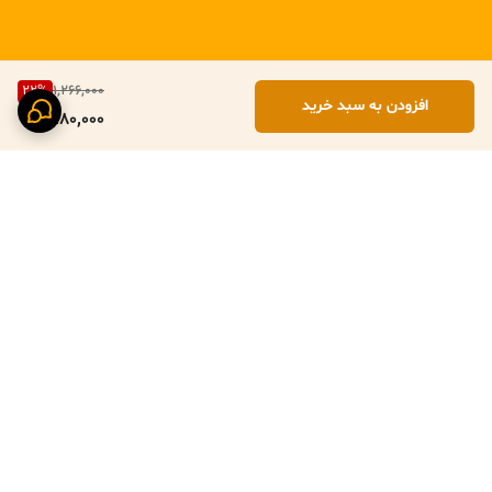
22
%
1,266,000
افزودن به سبد خرید
980,000
برگشت به بالا