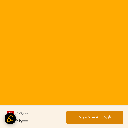
9
%
1,471,000
افزودن به سبد خرید
1,326,000