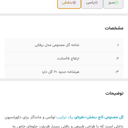
سبز
یاسی
بنفش
مشخصات
۱:
شاخه گل مصنوعی مدل برفکی
۲:
ارتفاع ۶۵سانت
۳:
هرشاخه حدود ۲۰ گل دارد
۴:
قابل شستشو
توضیحات
گل مصنوعی کاج بنفش–نقره‌ای
یک ترکیب
لوکس و ماندگار برای دکوراسیون
داخلی است که با طراحی طبیعی و بافتی بسیار ظریف، جلوه‌ای خاص به