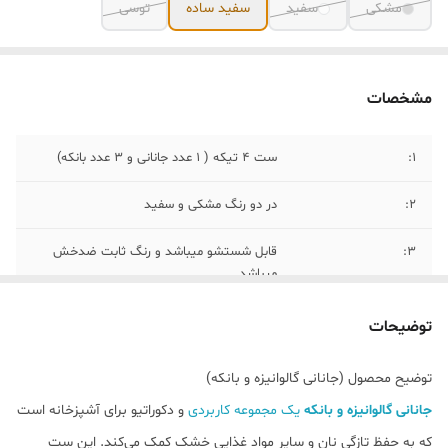
مشکی
سفید
سفید ساده
توسی
مشخصات
۱:
ست ۴ تیکه ( ۱ عدد جانانی و ۳ عدد بانکه)
۲:
در دو رنگ مشکی و سفید
۳:
قابل شستشو میباشد و رنگ ثابت ضدخش
میباشد
۴:
جنس بدنه گالوانیزه با دوام
توضیحات
۵:
کشور سازنده ترکیه و وزن ۲۵۰۰ کیلوگرم
توضیح محصول (جانانی گالوانیزه و بانکه)
جانانی گالوانیزه و بانکه
یک مجموعه کاربردی
و دکوراتیو برای آشپزخانه است
۶:
مناسب نكهدارى نان، حبوبات، خشكبار، شكر،
جاى، نمك
که به حفظ تازگی نان و سایر مواد غذایی خشک کمک می‌کند. این ست