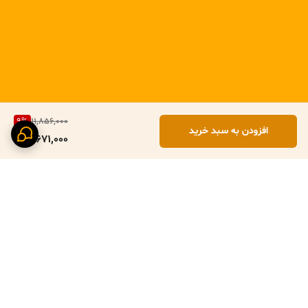
9
%
11,856,000
افزودن به سبد خرید
10,671,000
برگشت به بالا