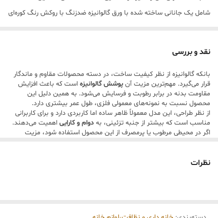
شامل یک جانانی ساخته شده با ورق گالوانیزه ضد‌زنگ با روکش رنگ کوره‌ای
۷:
ابعاد حدودی جانانی (جانونی با ابعاد25*35*23)
بوده و به خاطر مقاومت بالا و طراحی سنتی-مدرن خود، انتخابی ایده‌آل برای
۸:
ابعاد حدود بانکه ( ارتفاع با احتساب درب ۱۸ و
دکور آشپزخانه‌های ایرانی محسوب می‌شود. بانکه‌های هماهنگ با جانانی،
نقد و بررسی
قطر ۱۰ )
برای نگهداری بیسکوییت، خشکبار یا قند و شکر مناسب هستند. درب‌ها
بانکه گالوانیزه از نظر کیفیت ساخت، در دسته محصولات مقاوم و ماندگار
دارای دسته مقاوم بوده و خرید این ست، علاوه بر جنبه کاربردی، زیبایی
قرار می‌گیرد. مهم‌ترین مزیت آن
پوشش گالوانیزه
است که باعث افزایش
خاصی به فضای خانه شما می‌بخشد.
مقاومت بدنه در برابر رطوبت و فرسایش می‌شود. به همین دلیل این
محصول نسبت به نمونه‌های معمولی فلزی، طول عمر بیشتری دارد.
از نظر طراحی، این مدل معمولاً ظاهر ساده اما کاربردی دارد و برای کاربرانی
مناسب است که بیشتر از جنبه تزئینی، به
دوام و کارایی
اهمیت می‌دهند.
اگر در محیطی مرطوب یا پرمصرف از این محصول استفاده شود، مزیت
گالوانیزه بودن آن بیشتر مشخص می‌شود.
نقاط قوت
مقاومت بالا در برابر زنگ‌زدگی
نظرات
طول عمر مناسب
کاربردی و چندمنظوره
نگهداری آسان
ارزش خرید خوب نسبت به قیمت
معایب:
دسته‌بندی
:
خانه داری و نظافت،لوازم خانه...