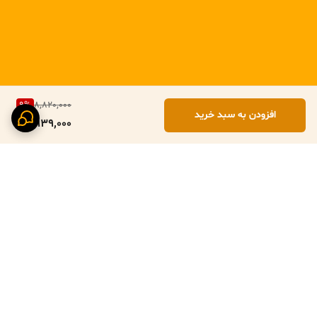
9
%
8,820,000
افزودن به سبد خرید
7,939,000
برگشت به بالا