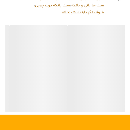
۱. طراحی و کیفیت ساخت
ست جا نانی و بانکه
،
ست بانکه درب چوبی
،
بدنه این ست از فلز با کیفیت بالا ساخته شده که با پوشش رنگ کوره‌ای
ظروف نگهدارنده اشپزخانه
ضد خش و ضد زنگ محافظت می‌شود. درب‌های چوبی که از جنس چوب
بامبو یا چوب‌های مقاوم مشابه طراحی شده‌اند، به خوبی روی ظرف چفت
می‌شوند تا از نفوذ رطوبت و گرد و غبار جلوگیری کنند.
۲. کاربرد و کارایی
جا نانی این ست با فضای داخلی جادار، از خشک شدن سریع نان جلوگیری
کرده و تازگی آن را حفظ می‌کند. بانکه‌ها نیز در اندازه‌های مختلف برای
مصارف گوناگون آشپزخانه طراحی شده‌اند. درب چوبی این ظروف نه تنها
حس طبیعت را به آشپزخانه می‌آورد، بلکه با ایجاد یک فضای بسته‌ی نسبتاً
هوابند، به ماندگاری بیشتر مواد غذایی خشک کمک می‌کند.
۳. مزایای اصلی
استایل مدرن و لوکس:
رنگ مشکی مات در کنار چوب، با هر دکوراسیونی
(مخصوصاً دکوراسیون طوسی، سفید و چوبی) ست می‌شود.