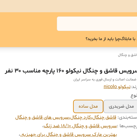
با ما
بلاگ
چرا باید از ما بخرید؟
شق و چنگال
ويس قاشق و چنگال نیکولو ۱۶۰ پارچه مناسب ۳۰ نفر
 ضمانت اصالت و ارسال فوری به سراسر ایران
ند:
نیکولو nicolo
وع
مدل ضربدری
مدل ساده
ته‌بندی
:
قاشق چنگال،کارد چنگال،سرویس های قاشق و چنگال
چسب‌ها :
سرویس قاشق و چنگال ۱۸/۱۰ ضد زنگ
،
بهترین مارک سرویس قاشق و چنگال برای جهیزیه.
،