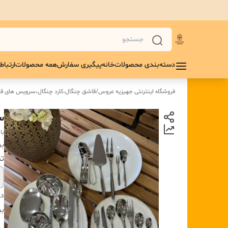
دسته‌بندی محصولات
خانه
پیگیری سفارش
همه محصولات
ارتباط 
فروشگاه اینترنتی جهیزیه عروس
/
قاشق چنگال،کارد چنگال،سرویس های قا
سر
با
بر
تن
دس
بر