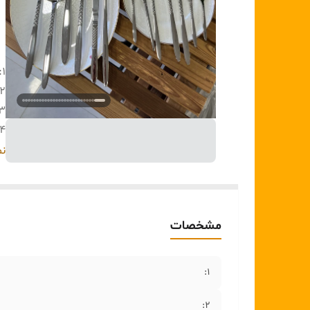
۱:
۲:
۳:
۴:
۵:
نم
۶:
مشخصات
۷:
۱:
۲: