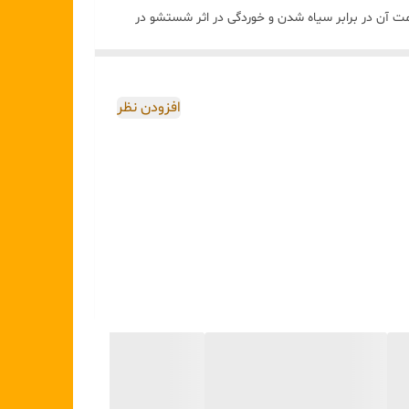
وم است.
۱ بودن) نشان‌دهنده خلوص بالای استیل و مقاومت آن در برابر سیاه شدن و خوردگی در اثر شستشو در
ری نسبت به مدل‌های معمولی داشته باشد.
 دهید (توصیه می‌شود از جلا‌دهنده‌های استاندارد
افزودن نظر