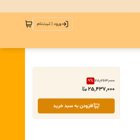
ورود | ثبت‌نام
9
%
28,263,000
25,437,000
افزودن به سبد خرید