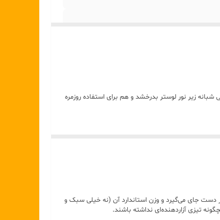
۱۶۰ پارچه شامل؛ (۳۰ عدد قاشق و ۳۰ عدد چنگال )( ۴ عدد کف گیر و ۴ عدد ملاقه) (۲ عدد انبر یخ و ۲ عدد انبر سالاد)( ۱ عدد
شبانه زیر نور لوستر بدرخشد و هم برای استفاده روزمره
کارد مرغ و ۲ عدد قاشق بلند شربت)( ۲ عدد قاشق بزرگ خورشت،۲ عدد قاشق عسل خوری )( ۲ عدد قاشق زیتون، ۱ عدد
(۱ عدد کیک بر) (۶ عدد قاشق بستنی) (قاشق شربت بلند ۱۲ عدد) ( قاشق مربا خوری ۱۲ عدد) ( قاشق چای خوری ۱۲ عدد) (
مروزی به میز ناهارخوری می‌بخشد.
. این ویژگی باعث می‌شود میز پذیرایی شما همیشه تمیز و
تفاده، حس راحتی و تعادل را به دست منتقل می‌کند.
دست جای می‌گیرد و وزن استاندارد آن (نه خیلی سبک و
گونه تیزی آزاردهنده‌ای نداشته باشند.