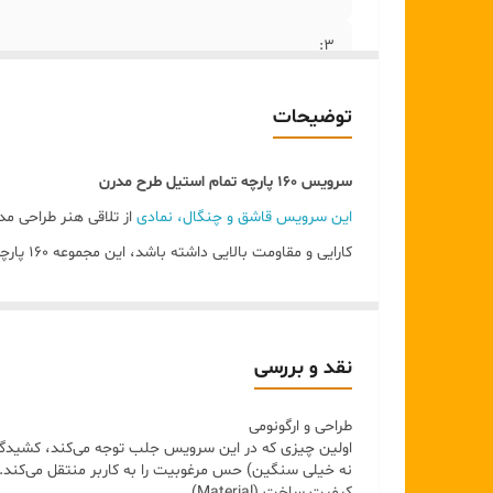
۳:
۴:
توضیحات
۵:
سرویس ۱۶۰ پارچه تمام استیل طرح مدرن
۶:
این سرویس قاشق و چنگال، نمادی
از تلاقی هنر طراحی مد
کارایی و مقاومت بالایی داشته باشد، این مجموعه ۱۶۰ پارچه کامل‌ترین انتخاب برای آشپزخانه شماست.
تحلیل طراحی و ظاهر (Design)
۷:
استایل مینیمال و کشیده:
دسته‌های این سرویس با تبع
صیقل آینه‌ای (Mirror Polish):
سطح تمام قطعات به گون
نقد و بررسی
درخشان به نظر برسد.
طراحی و ارگونومی
ارگونومی هوشمندانه:
با وجود ظاهر ظریف، طراحی دسته
اولین چیزی که در این سرویس جلب توجه می‌کند، کشیدگی
۳. بررسی کیفیت و متریال (Technical Quality)
نه خیلی سنگین) حس مرغوبیت را به کاربر منتقل می‌کند. لب
کیفیت ساخت (Material)