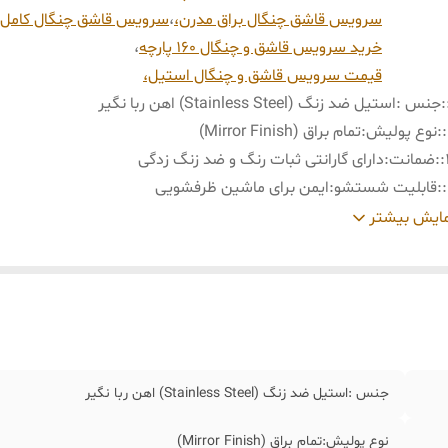
سرویس قاشق چنگال براق مدرن،
،
سرویس قاشق چنگال کامل.
خرید سرویس قاشق و چنگال ۱۶۰ پارچه
،
قیمت سرویس قاشق و چنگال استیل،
:
جنس :استیل ضد زنگ (Stainless Steel) اهن ربا نگیر
:
نوع پولیش:تمام براق (Mirror Finish)
:
ضمانت:دارای گارانتی ثبات رنگ و ضد زنگ زدگی
:
قابلیت شستشو:ایمن برای ماشین ظرفشویی
:
تعداد پارچه: ۱۶۰ پارچه مناسب ۳۰ نفر
ایش بیشتر
:
۱۶۰ پارچه 
ملاقه) (۲ عدد انبر یخ و ۲ عدد انبر سالاد)( ۱ ع
شربت)( ۲ عدد قاشق بزرگ خورش
زیتون، ۱ عدد چنگال بزرگ مرغ )
:
(۱ عدد کیک بر) (۶ عدد قاشق بستنی) (قاشق شر
خوری ۱۲ عدد) ( قاشق چای خوری ۱۲ عدد) ( چاقو ۱۸عدد وچنگال ۱۸ عدد)
جنس :استیل ضد زنگ (Stainless Steel) اهن ربا نگیر
نوع پولیش:تمام براق (Mirror Finish)