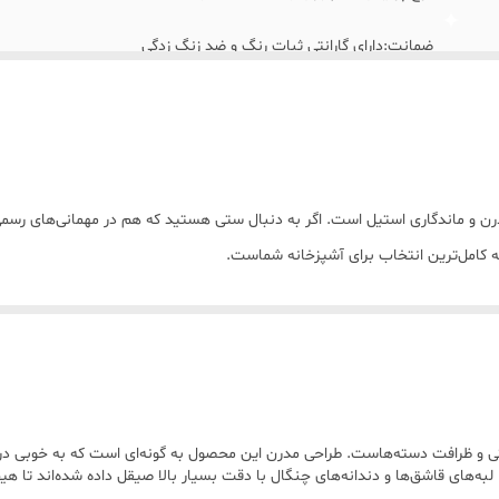
ضمانت:دارای گارانتی ثبات رنگ و ضد زنگ زدگی
قابلیت شستشو:ایمن برای ماشین ظرفشویی
تعداد پارچه: ۱۶۰ پارچه مناسب ۳۰ نفر
رن و ماندگاری استیل است. اگر به دنبال ستی هستید که هم در مهمانی‌های رسمی 
چنگال بزرگ مرغ )
یت از ترندهای روز اروپا، حالتی کشیده و باریک دارند که ظاهری بسیار لوکس و ا
چاقو ۱۸عدد وچنگال ۱۸ عدد)
ه‌ای پولیش خورده است که مانند آینه عمل کرده و بازتاب نور فوق‌العاده‌ای دارد
‌ها به گونه‌ای است که وزن در تمام طول قاشق و چنگال تقسیم شده و هنگام اس
 و ظرافت دسته‌هاست. طراحی مدرن این محصول به گونه‌ای است که به خوبی در 
ه‌های قاشق‌ها و دندانه‌های چنگال با دقت بسیار بالا صیقل داده شده‌اند تا هیچ