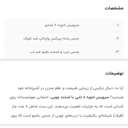
مشخصات
۱:
سرویس ادویه ۸ عددی
۲:
جنس بدنه پیرکس وارداتی ضد شوک
۳:
جنس درب و استند بامبو ضد اب
۴:
قابل شستشو
توضیحات
۵:
ظرفیت هر عدد ۱۲۵ میل
آیا به دنبال ترکیبی از زیبایی طبیعت و نظم مدرن در آشپزخانه خود
هستید؟
سرویس ادویه ۸ تایی با استند چوبی
، انتخابی هوشمندانه برای
کسانی است که به جزئیات اهمیت می‌دهند. این ست شامل ۸ عدد جار
(ظرف) شیشه‌ای باکیفیت با درب‌های چوبی از جنس بامبو است که روی
یک استند دو طبقه با طراحی شیب‌دار قرار می‌گیرند.