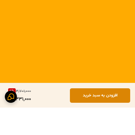
9
%
3,701,000
افزودن به سبد خرید
3,331,000