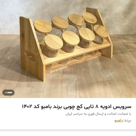
سرويس ادويه 8 تايى كج چوبی برند بامبو كد 1402
با ضمانت اصالت و ارسال فوری به سراسر ایران
برند:
بامبو