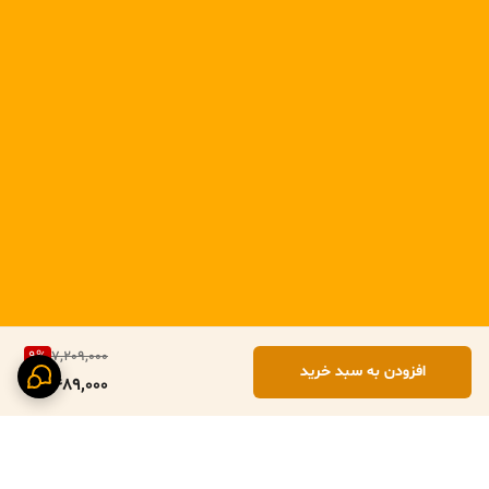
9
%
7,209,000
افزودن به سبد خرید
6,489,000