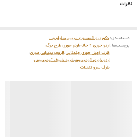
نظرات
ویژگی‌های برجسته:
طراحی هوشمندانه:
این ست شامل ۴ بخش مجزا (۳ برگ بزرگ و ۱ مرکز
کوچک) است که به صورت متصل طراحی شده‌اند تا دسترسی به انواع
دسته‌بندی
:
دکوری و اکسسوری تزیینی،تابلو و...
تنقلات (آجیل، فینگرفود، شکلات و دورچین) را برای میهمانان آسان
برچسب‌ها :
اردو خوری ۴ خانه
،
اردو خوری طرح برگ
،
کنند.
ظرف آجیل خوری چندتایی
،
ظروف پذیرایی مدرن
،
جنس باکیفیت:
ساخته شده از آلومینیوم درجه یک با پرداخت مات
اردو خوری آلومینیوم
،
خرید ظروف آلومینیومی
،
ظرف سرو تنقلات
(Antique Silver) که برخلاف ظروف نقره، سیاه نمی‌شود و نیاز به پولیش
مداوم ندارد.
دوام و ماندگاری:
این ظرف نشکن بوده و در برابر رطوبت و تغییر رنگ
بسیار مقاوم است.
استایل دکوراتیو:
به دلیل ظاهر مدرن و در عین حال ارگانیک، این ظرف به
راحتی با چیدمان‌های کلاسیک و مینیمال ست می‌شود.
موارد استفاده:
سرو انواع آجیل، میوه خشک و تنقلات.