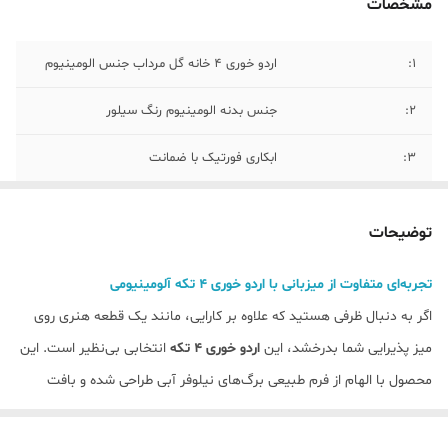
مشخصات
1:
اردو خوری ۴ خانه گل مرداب جنس الومینیوم
۲:
جنس بدنه الومینیوم رنگ سیلور
۳:
ابکاری فورتیک با ضمانت
۴:
قابل شستسو بهتر است از مواد اسیدی
استفاده نشود
توضیحات
۵:
(قطر هر دایره قطر ۲۰ سانت) ( دایره کوچک ۱۰
تجربه‌ای متفاوت از میزبانی با اردو خوری ۴ تکه آلومینیومی
سانت)
اگر به دنبال ظرفی هستید که علاوه بر کارایی، مانند یک قطعه هنری روی
۶؛
ابعاد کلی ( قطر کل اردو ۴۰ سانت)
میز پذیرایی شما بدرخشد، این
اردو خوری ۴ تکه
انتخابی بی‌نظیر است. این
محصول با الهام از فرم طبیعی برگ‌های نیلوفر آبی طراحی شده و بافت
ظریف و خطوط برجسته روی بدنه آن، حس اصالت و کار دست را به بیننده
منتقل می‌کند.