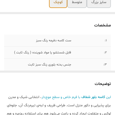
سایز بزرگ
متوسط
کوچک
مشخصات
۱:
ست کاسه دفرمه رنگ سبز
۲:
قابل شستشو یا مواد شوینده ( رنگ ثابت )
۳:
جنس بدنه بلوری رنگ سبز ثابت
۴:
ابعاد کاسه ( سایز بزرگ عرض ۳۰سانت و طول
۲۵ سانت)
توضیحات
۵:
ابعاد کاسه متوسط( عرض ۲۵ سانت و طول ۲۰ و
این
کاسه بلور شفاف
با فرم خاص و سطح موج‌دار
، انتخابی شیک و مدرن
عمق ۱۵ سانت)
برای پذیرایی و دکور منزل است. طراحی ظریف و لبه‌ی تیره‌رنگ آن، جلوه‌ای
۶:
ابعاد کاسه کوچک( عرض ۱۷ سانت و طول ۱۵
لوکس و متفاوت ایجاد کرده و باعث می‌شود هم برای استفاده روزمره و هم