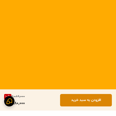
10
%
2,089,000
افزودن به سبد خرید
1,880,000