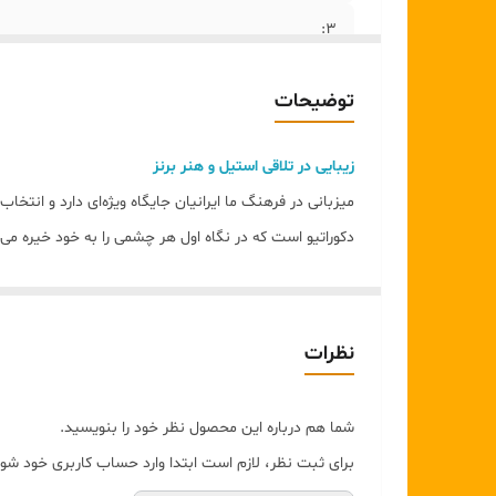
۳:
۴:
توضیحات
۵:
زیبایی در تلاقی استیل و هنر برنز
۶:
میزبانی در فرهنگ ما ایرانیان جایگاه ویژه‌ای دارد و انت
دکوراتیو است که در نگاه اول هر چشمی را به خود خیره می‌
طراحی و متریال:
بدنه اصلی این جام‌ها از استیل ضدزنگ با کیفیت بالا ساخت
شاخه‌های ظریف یک گیاه مینیاتوری دور تا دور جام را در آ
نظرات
ویژگی‌های برجسته:
طراحی ارگونومیک:
پایه بلند و خوش‌دست برای سرو ان
شما هم درباره این محصول نظر خود را بنویسید.
ماندگاری بالا:
استفاده از متریال مقاوم در برابر تغییر 
برای ثبت نظر، لازم است ابتدا وارد حساب کاربری خود شوی
چندمنظوره:
ایده‌آل برای استفاده در ویترین دکوری، م