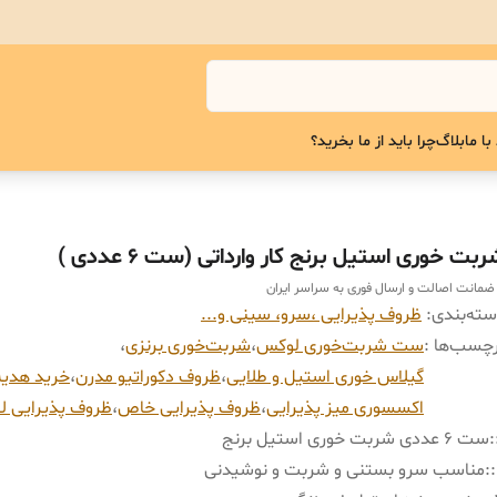
با ما
بلاگ
چرا باید از ما بخرید؟
بت خوری استیل برنج کار وارداتی (ست ۶ عددی )
 ضمانت اصالت و ارسال فوری به سراسر ایران
ته‌بندی
:
ظروف پذیرایی ،سرو، سینی و...
چسب‌ها :
ست شربت‌خوری لوکس
،
شربت‌خوری برنزی
،
گیلاس خوری استیل و طلایی
،
ظروف دکوراتیو مدرن
،
خرید هدی
اکسسوری میز پذیرایی
،
ظروف پذیرایی خاص
،
ظروف پذیرایی ل
:
ست ۶ عددی شربت خوری استیل برنج
:
مناسب سرو بستنی و شربت و نوشیدنی