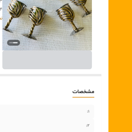
۳:
۴:
۵:
نم
۶:
مشخصات
۱:
۲: