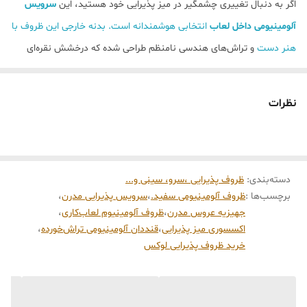
اگر به دنبال تغییری چشمگیر در میز پذیرایی خود هستید، این
سرویس
دربدار)
آلومینیومی داخل لعاب
انتخابی هوشمندانه است. بدنه خارجی این ظروف با
هنر دست
و تراش‌های هندسی نامنظم طراحی شده که درخشش نقره‌ای
خیره‌کننده‌ای دارد. در مقابل، بخش داخلی با لایه‌ای از
لعاب درجه یک
سفید
پوشانده شده که علاوه بر زیبایی، کاملاً بهداشتی بوده و شستشوی آن
نظرات
را بسیار آسان می‌کند.
چرا این سرویس را انتخاب کنیم؟
متریال باکیفیت:
استفاده از آلومینیوم مرغوب باعث شده تا این ظروف
دسته‌بندی
:
ظروف پذیرایی ،سرو، سینی و‌...
در عین استحکام، وزن سبکی داشته باشند.
برچسب‌ها :
ظروف آلومینیومی سفید.
،
سرویس پذیرایی مدرن
،
دوام بالا:
برخلاف ظروف نقره یا مسی، این ست سیاه نمی‌شود و رنگ آن
جهیزیه عروس مدرن
،
ظروف آلومینیوم لعاب‌کاری
،
در برابر رطوبت ثابت می‌ماند.
اکسسوری میز پذیرایی
،
قنددان آلومینیومی تراش‌خورده
،
طراحی چندمنظوره:
خرید ظروف پذیرایی لوکس
این مجموعه شامل شیرینی‌خوری دو طبقه، کاسه
میوه، قنددان و اردوخوری است که تمام نیازهای یک مهمانی مجلل را
پوشش می‌دهد.