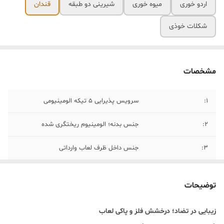
اردو خوری
میوه خوری
شیرینی دو طبقه
قندان
شکلات خوذی
مشخصات
۱:
سرویس پذیرایی ۵ تیکه الومینیومی
۲:
جنس بدنه؛ الومینیوم ریختگری شده
۳:
جنس داخل ظرف لعاب وارداتی
۴:
قابل شستشو میباشد و بهتر است بعد
سشتشو با حوله خشک شود
توضیحات
۵:
ایتم های سرویس( میوه خوری، اردو خور،
زیبایی در تضاد؛ درخشش فلز و پاکی لعاب
شکلات خوری، اجیل خوری دربدار، قندان