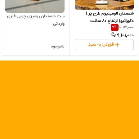
شمعدان الومینیوم طرح پر (
ست شمعدان رو‌میزی چوبی فلزی
دکوراتیو) ارتفاع ۸۰ سانت
وارداتی
9
%
10,112,000
9,101,000
افزودن به سبد
ناموجود