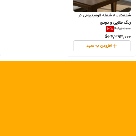
شمعدان ۸ شعله الومینیومی در
رنگ طلایی و دودی
10
%
4,882,000
4,393,000
افزودن به سبد