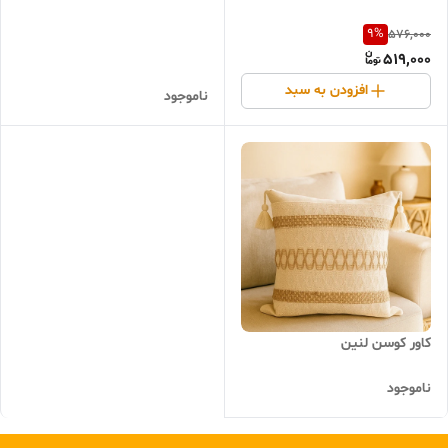
9
%
576,000
519,000
افزودن به سبد
ناموجود
کاور کوسن لنین
ناموجود