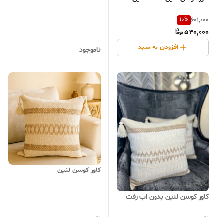
10
%
601,000
540,000
افزودن به سبد
ناموجود
کاور کوسن لنین
کاور کوسن لنین بدون اب رفت