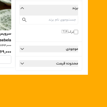
برند
ترک🇹🇷
,743,000
موجودی
69,000
محدوده قیمت