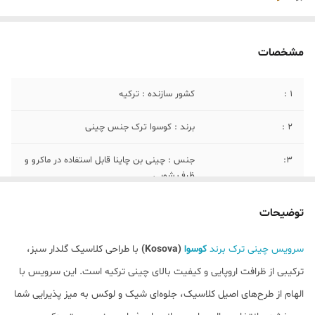
مشخصات
۱ :
کشور سازنده : ترکیه
۲ :
برند : کوسوا ترک جنس چینی
۳:
جنس : چینی بن چاینا قابل استفاده در ماکرو و
ظرف شویی
۴:
رنگ : سبز با طرح کلاسیک
توضیحات
۵:
۲۴ پارچه : شامل ۶ عدد بشقاب تخت ، ۶ عدد
سرویس چینی ترک برند
کوسوا
(Kosova)
با طراحی کلاسیک گلدار سبز،
پیش دست،۶ عدد کاسه،۶ عدد خورشت
ترکیبی از ظرافت اروپایی و کیفیت بالای چینی ترکیه است. این سرویس با
الهام از طرح‌های اصیل کلاسیک، جلوه‌ای شیک و لوکس به میز پذیرایی شما