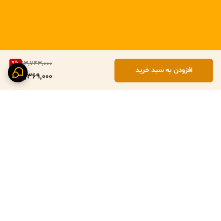
9
%
13,743,000
افزودن به سبد خرید
12,369,000
برگشت به بالا