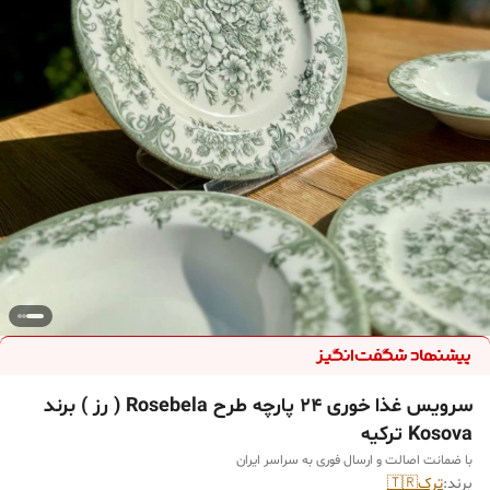
سرویس غذا خوری ۲۴ پارچه طرح ‏Rosebela ( رز ) برند
با ضمانت اصالت و ارسال فوری به سراسر ایران
برند:
ترک🇹🇷